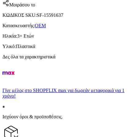
Μοιράσου το
ΚΩΔΙΚΟΣ SKU
:
SF-15591637
Κατασκευαστής
:
OEM
Ηλικία
:
3+ Ετών
Υλικό
:
Πλαστικά
Δες όλα τα χαρακτηριστικά
Γίνε μέλος στο SHOPFLIX max για δωρεάν μεταφορικά για 1
χρόνο!
Ισχύουν όροι & προϋποθέσεις.