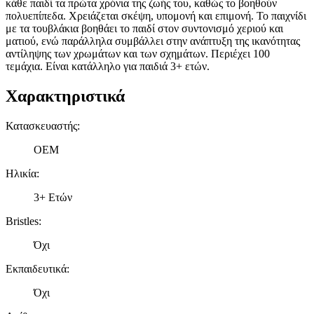
κάθε παιδί τα πρώτα χρόνια της ζωής του, καθώς το βοηθούν
πολυεπίπεδα. Χρειάζεται σκέψη, υπομονή και επιμονή. Το παιχνίδι
με τα τουβλάκια βοηθάει το παιδί στον συντονισμό χεριού και
ματιού, ενώ παράλληλα συμβάλλει στην ανάπτυξη της ικανότητας
αντίληψης των χρωμάτων και των σχημάτων. Περιέχει 100
τεμάχια. Είναι κατάλληλο για παιδιά 3+ ετών.
Χαρακτηριστικά
Κατασκευαστής
:
OEM
Ηλικία
:
3+ Ετών
Bristles
:
Όχι
Εκπαιδευτικά
:
Όχι