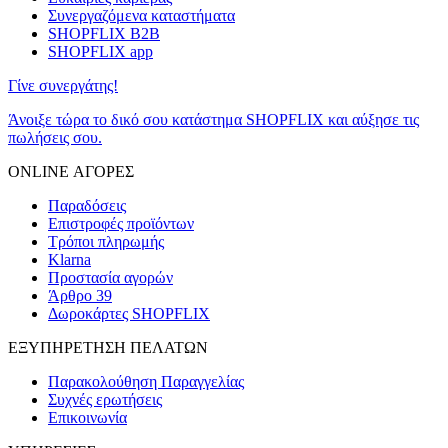
Συνεργαζόμενα καταστήματα
SHOPFLIX B2B
SHOPFLIX app
Γίνε συνεργάτης!
Άνοιξε τώρα το δικό σου κατάστημα SHOPFLIX και αύξησε τις
πωλήσεις σου.
ONLINE ΑΓΟΡΕΣ
Παραδόσεις
Επιστροφές προϊόντων
Τρόποι πληρωμής
Klarna
Προστασία αγορών
Άρθρο 39
Δωροκάρτες SHOPFLIX
ΕΞΥΠΗΡΕΤΗΣΗ ΠΕΛΑΤΩΝ
Παρακολούθηση Παραγγελίας
Συχνές ερωτήσεις
Επικοινωνία