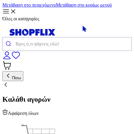
Μετάβαση στο περιεχόμενο
Μετάβαση στο κυρίως μενού
Όλες οι κατηγορίες
Πίσω
Καλάθι αγορών
Αφαίρεση όλων