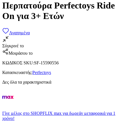
Περπατούρα Perfectoys Ride
On για 3+ Ετών
Αγαπημένα
Σύγκρινέ το
Μοιράσου το
ΚΩΔΙΚΟΣ SKU
:
SF-15590556
Κατασκευαστής
:
Perfectoys
Δες όλα τα χαρακτηριστικά
Γίνε μέλος στο SHOPFLIX max για δωρεάν μεταφορικά για 1
χρόνο!