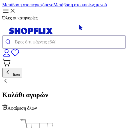
Μετάβαση στο περιεχόμενο
Μετάβαση στο κυρίως μενού
Όλες οι κατηγορίες
Πίσω
Καλάθι αγορών
Αφαίρεση όλων