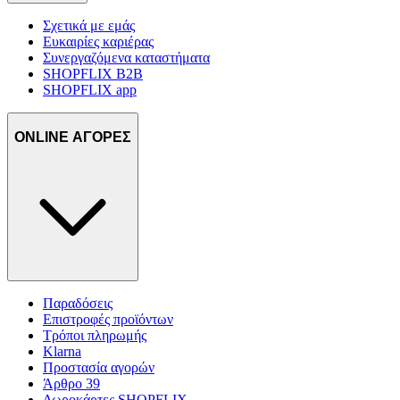
Σχετικά με εμάς
Ευκαιρίες καριέρας
Συνεργαζόμενα καταστήματα
SHOPFLIX B2B
SHOPFLIX app
ONLINE ΑΓΟΡΕΣ
Παραδόσεις
Επιστροφές προϊόντων
Τρόποι πληρωμής
Klarna
Προστασία αγορών
Άρθρο 39
Δωροκάρτες SHOPFLIX