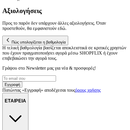
μας επεξεργαζόμαστε προσωπικά σας δεδομένα, π.χ. τη
διεύθυνση IP σας, χρησιμοποιώντας τεχνολογία όπως cookies
Αξιολογήσεις
για να αποθηκεύουμε και να έχουμε πρόσβαση σε πληροφορίες
στη συσκευή σας, με σκοπό την προβολή εξατομικευμένων
Προς το παρόν δεν υπάρχουν άλλες αξιολογήσεις. Όταν
διαφημίσεων και περιεχομένου, τις μετρήσεις σχετικά με
προστεθούν, θα εμφανιστούν εδώ.
διαφημίσεις και περιεχόμενο, την καλύτερη εικόνα του κοινού
μας και την ανάπτυξη προϊόντων. Επίσης, κοινοποιούμε
πληροφορίες σχετικά με την από μέρους σας χρήση της
Πώς υπολογίζεται η βαθμολογία
τοποθεσίας μας στους συνεργάτες μέσων κοινωνικής
Η τελική βαθμολογία βασίζεται αποκλειστικά σε κριτικές χρηστών
που έχουν πραγματοποιήσει αγορά μέσω SHOPFLIX ή έχουν
δικτύωσης, διαφημίσεων και ανάλυσης.
επιβεβαιώσει την αγορά τους.
Γράψου στο Νewsletter μας για νέα & προσφορές!
Εγγραφή
Πατώντας «Εγγραφή» αποδέχεσαι τους
όρους χρήσης
ΕΤΑΙΡΕΙΑ