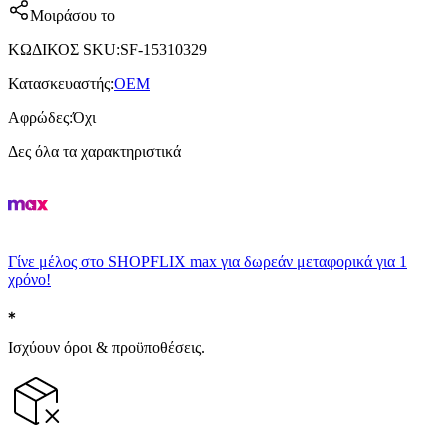
Μοιράσου το
ΚΩΔΙΚΟΣ SKU
:
SF-15310329
Κατασκευαστής
:
OEM
Αφρώδες
:
Όχι
Δες όλα τα χαρακτηριστικά
Γίνε μέλος στο SHOPFLIX max για δωρεάν μεταφορικά για 1
χρόνο!
Ισχύουν όροι & προϋποθέσεις.