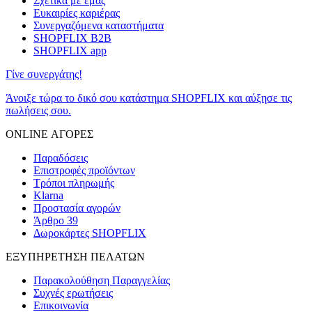
Σχετικά με εμάς
Ευκαιρίες καριέρας
Συνεργαζόμενα καταστήματα
SHOPFLIX B2B
SHOPFLIX app
Γίνε συνεργάτης!
Άνοιξε τώρα το δικό σου κατάστημα SHOPFLIX και αύξησε τις
πωλήσεις σου.
ONLINE ΑΓΟΡΕΣ
Παραδόσεις
Επιστροφές προϊόντων
Τρόποι πληρωμής
Klarna
Προστασία αγορών
Άρθρο 39
Δωροκάρτες SHOPFLIX
ΕΞΥΠΗΡΕΤΗΣΗ ΠΕΛΑΤΩΝ
Παρακολούθηση Παραγγελίας
Συχνές ερωτήσεις
Επικοινωνία