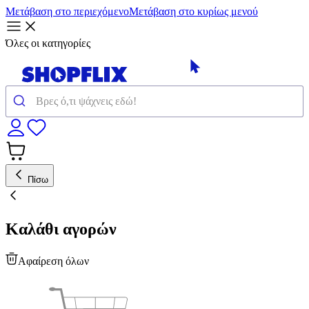
Μετάβαση στο περιεχόμενο
Μετάβαση στο κυρίως μενού
Όλες οι κατηγορίες
Πίσω
Καλάθι αγορών
Αφαίρεση όλων