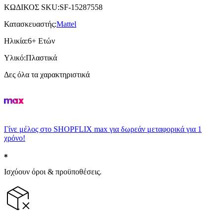
ΚΩΔΙΚΟΣ SKU
:
SF-15287558
Κατασκευαστής
:
Mattel
Ηλικία
:
6+ Ετών
Υλικό
:
Πλαστικά
Δες όλα τα χαρακτηριστικά
Γίνε μέλος στο SHOPFLIX max για δωρεάν μεταφορικά για 1
χρόνο!
Ισχύουν όροι & προϋποθέσεις.