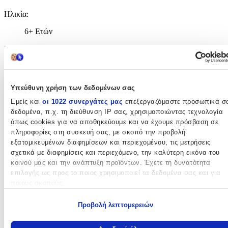
Ηλικία
:
6+ Ετών
Bristles
:
Όχι
Εκπαιδευτικά
:
Υπεύθυνη χρήση των δεδομένων σας
Όχι
Εμείς και
οι 1022 συνεργάτες μας
επεξεργαζόμαστε προσωπικά σ
δεδομένα, π.χ. τη διεύθυνση IP σας, χρησιμοποιώντας τεχνολογία
Αρίθμησης
:
όπως cookies για να αποθηκεύουμε και να έχουμε πρόσβαση σε
πληροφορίες στη συσκευή σας, με σκοπό την προβολή
Όχι
εξατομικευμένων διαφημίσεων και περιεχομένου, τις μετρήσεις
Κύβοι
:
σχετικά με διαφημίσεις και περιεχόμενο, την καλύτερη εικόνα του
κοινού μας και την ανάπτυξη προϊόντων. Έχετε τη δυνατότητα
Όχι
επιλογής ως προς το ποιος χρησιμοποιεί τα δεδομένα σας και για
ποιους σκοπούς.
Υλικό
:
Εάν μας επιτρέπετε, θα θέλαμε επίσης:
Πλαστικά
Προβολή λεπτομερειών
Να συλλέξουμε πληροφορίες σχετικά με τη γεωγραφική σας
Θέμα
:
τοποθεσία, οι οποίες μπορεί να είναι ακριβείς σε απόσταση