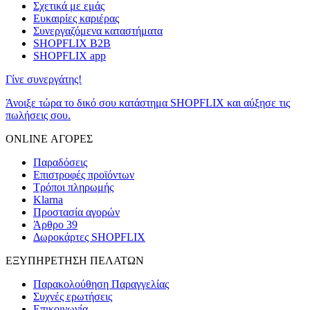
Σχετικά με εμάς
Ευκαιρίες καριέρας
Συνεργαζόμενα καταστήματα
SHOPFLIX B2B
SHOPFLIX app
Γίνε συνεργάτης!
Άνοιξε τώρα το δικό σου κατάστημα SHOPFLIX και αύξησε τις
πωλήσεις σου.
ONLINE ΑΓΟΡΕΣ
Παραδόσεις
Επιστροφές προϊόντων
Τρόποι πληρωμής
Klarna
Προστασία αγορών
Άρθρο 39
Δωροκάρτες SHOPFLIX
ΕΞΥΠΗΡΕΤΗΣΗ ΠΕΛΑΤΩΝ
Παρακολούθηση Παραγγελίας
Συχνές ερωτήσεις
Επικοινωνία