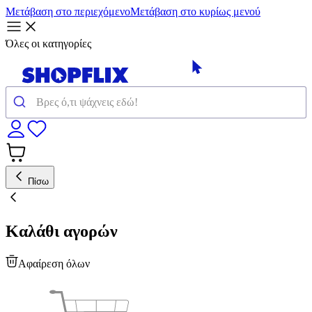
Μετάβαση στο περιεχόμενο
Μετάβαση στο κυρίως μενού
Όλες οι κατηγορίες
Πίσω
Καλάθι αγορών
Αφαίρεση όλων