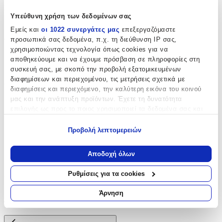
Είδος
:
Υπεύθυνη χρήση των δεδομένων σας
Σετ Λαδιού
Εμείς και
οι 1022 συνεργάτες μας
επεξεργαζόμαστε
προσωπικά σας δεδομένα, π.χ. τη διεύθυνση IP σας,
Τεμάχια
:
χρησιμοποιώντας τεχνολογία όπως cookies για να
6
αποθηκεύουμε και να έχουμε πρόσβαση σε πληροφορίες στη
συσκευή σας, με σκοπό την προβολή εξατομικευμένων
τμχ
διαφημίσεων και περιεχομένου, τις μετρήσεις σχετικά με
Φύλο
:
διαφημίσεις και περιεχόμενο, την καλύτερη εικόνα του κοινού
μας και την ανάπτυξη προϊόντων. Έχετε τη δυνατότητα
Αγόρι
επιλογής ως προς το ποιος χρησιμοποιεί τα δεδομένα σας και
Κορίτσι
για ποιους σκοπούς.
Προβολή λεπτομερειών
Κατασκευαστής
:
Εάν μας επιτρέπετε, θα θέλαμε επίσης:
Να συλλέξουμε πληροφορίες σχετικά με τη γεωγραφική
Παρίσης
Αποδοχή όλων
σας τοποθεσία, οι οποίες μπορεί να είναι ακριβείς σε
Αξιολογήσεις
απόσταση μερικών μέτρων
Ρυθμίσεις για τα cookies
Να αναγνωρίσουμε τη συσκευή σας σαρώνοντας ενεργά
για συγκεκριμένα χαρακτηριστικά (δακτυλικό αποτύπωμα)
Προς το παρόν δεν υπάρχουν άλλες αξιολογήσεις. Όταν
Άρνηση
Μάθετε περισσότερα σχετικά με τον τρόπο επεξεργασίας των
προστεθούν, θα εμφανιστούν εδώ.
προσωπικών σας δεδομένων και καθορίστε τις προτιμήσεις σας
στην
ενότητα “Λεπτομέρειες”
. Μπορείτε να αλλάξετε ή να