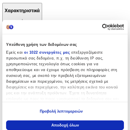
Χαρακτηριστικά
+
Χαρακτηριστικά
Υπεύθυνη χρήση των δεδομένων σας
Φύλο
:
Εμείς και
οι 1022 συνεργάτες μας
επεξεργαζόμαστε
Κορίτσι
προσωπικά σας δεδομένα, π.χ. τη διεύθυνση IP σας,
χρησιμοποιώντας τεχνολογία όπως cookies για να
Χρώμα
:
αποθηκεύουμε και να έχουμε πρόσβαση σε πληροφορίες στη
Εκρού
συσκευή σας, με σκοπό την προβολή εξατομικευμένων
διαφημίσεων και περιεχομένου, τις μετρήσεις σχετικά με
Τεμάχια
:
διαφημίσεις και περιεχόμενο, την καλύτερη εικόνα του κοινού
μας και την ανάπτυξη προϊόντων. Έχετε τη δυνατότητα
6
επιλογής ως προς το ποιος χρησιμοποιεί τα δεδομένα σας και
τμχ
για ποιους σκοπούς.
Περιεχόμενα
:
Προβολή λεπτομερειών
Εάν μας επιτρέπετε, θα θέλαμε επίσης:
Εσώρουχο
Να συλλέξουμε πληροφορίες σχετικά με τη γεωγραφική
Αποδοχή όλων
σας τοποθεσία, οι οποίες μπορεί να είναι ακριβείς σε
Πετσέτα