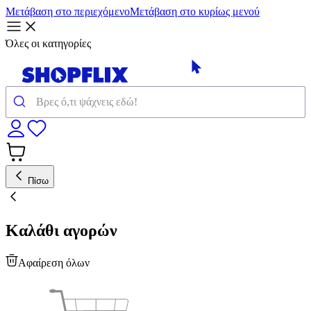
Μετάβαση στο περιεχόμενο
Μετάβαση στο κυρίως μενού
Όλες οι κατηγορίες
Πίσω
Καλάθι αγορών
Αφαίρεση όλων