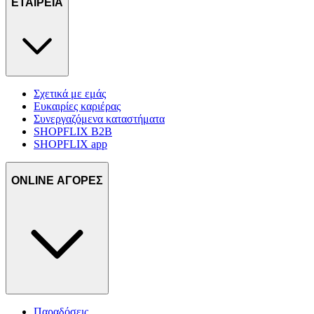
ΕΤΑΙΡΕΙΑ
δικτύωσης, διαφημίσεων και ανάλυσης.
Σχετικά με εμάς
Ευκαιρίες καριέρας
Συνεργαζόμενα καταστήματα
SHOPFLIX B2B
SHOPFLIX app
ONLINE ΑΓΟΡΕΣ
Παραδόσεις