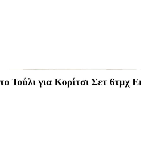
ο Τούλι για Κορίτσι Σετ 6τμχ Ε