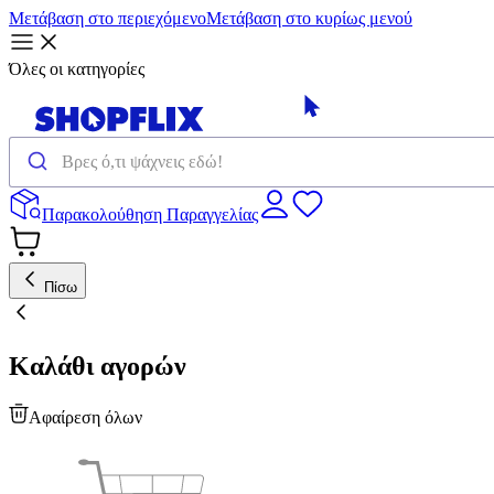
Μετάβαση στο περιεχόμενο
Μετάβαση στο κυρίως μενού
Όλες οι κατηγορίες
Παρακολούθηση Παραγγελίας
Πίσω
Καλάθι αγορών
Αφαίρεση όλων