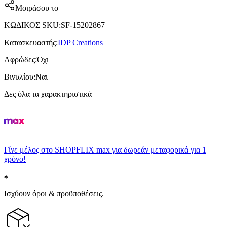
Μοιράσου το
ΚΩΔΙΚΟΣ SKU
:
SF-15202867
Κατασκευαστής
:
IDP Creations
Αφρώδες
:
Όχι
Βινυλίου
:
Ναι
Δες όλα τα χαρακτηριστικά
Γίνε μέλος στο SHOPFLIX max για δωρεάν μεταφορικά για 1
χρόνο!
Ισχύουν όροι & προϋποθέσεις.