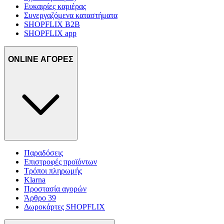
Ευκαιρίες καριέρας
Συνεργαζόμενα καταστήματα
SHOPFLIX B2B
SHOPFLIX app
ONLINE ΑΓΟΡΕΣ
Παραδόσεις
Επιστροφές προϊόντων
Τρόποι πληρωμής
Klarna
Προστασία αγορών
Άρθρο 39
Δωροκάρτες SHOPFLIX