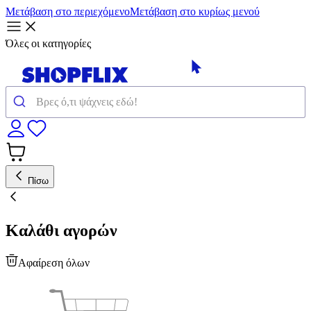
Μετάβαση στο περιεχόμενο
Μετάβαση στο κυρίως μενού
Όλες οι κατηγορίες
Πίσω
Καλάθι αγορών
Αφαίρεση όλων