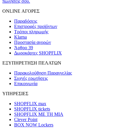
πωλήσεις σου.
ONLINE ΑΓΟΡΕΣ
Παραδόσεις
Επιστροφές προϊόντων
Τρόποι πληρωμής
Klarna
Προστασία αγορών
Άρθρο 39
Δωροκάρτες SHOPFLIX
ΕΞΥΠΗΡΕΤΗΣΗ ΠΕΛΑΤΩΝ
Παρακολούθηση Παραγγελίας
Συχνές ερωτήσεις
Επικοινωνία
ΥΠΗΡΕΣΙΕΣ
SHOPFLIX max
SHOPFLIX tickets
SHOPFLIX ΜΕ ΤΗ ΜΙΑ
Clever Point
BOX NOW Lockers