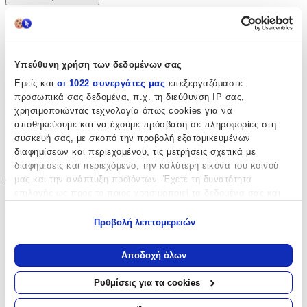
Χαρακτηριστικά
Κατασκευαστής
:
Υπεύθυνη χρήση των δεδομένων σας
IDP Creations
Εμείς και
οι 1022 συνεργάτες μας
επεξεργαζόμαστε
προσωπικά σας δεδομένα, π.χ. τη διεύθυνση IP σας,
Βασικά Χαρακτηριστικά
χρησιμοποιώντας τεχνολογία όπως cookies για να
αποθηκεύουμε και να έχουμε πρόσβαση σε πληροφορίες στη
Είδος
:
συσκευή σας, με σκοπό την προβολή εξατομικευμένων
διαφημίσεων και περιεχομένου, τις μετρήσεις σχετικά με
Τοίχου
διαφημίσεις και περιεχόμενο, την καλύτερη εικόνα του κοινού
μας και την ανάπτυξη προϊόντων. Έχετε τη δυνατότητα
Έξτρα Χαρακτηριστικά
επιλογής ως προς το ποιος χρησιμοποιεί τα δεδομένα σας και
για ποιους σκοπούς.
Αφρώδες
:
Προβολή λεπτομερειών
Όχι
Εάν μας επιτρέπετε, θα θέλαμε επίσης:
Να συλλέξουμε πληροφορίες σχετικά με τη γεωγραφική
Αποδοχή όλων
Βινυλίου
:
σας τοποθεσία, οι οποίες μπορεί να είναι ακριβείς σε
απόσταση μερικών μέτρων
Ναι
Ρυθμίσεις για τα cookies
Να αναγνωρίσουμε τη συσκευή σας σαρώνοντας ενεργά
για συγκεκριμένα χαρακτηριστικά (δακτυλικό αποτύπωμα)