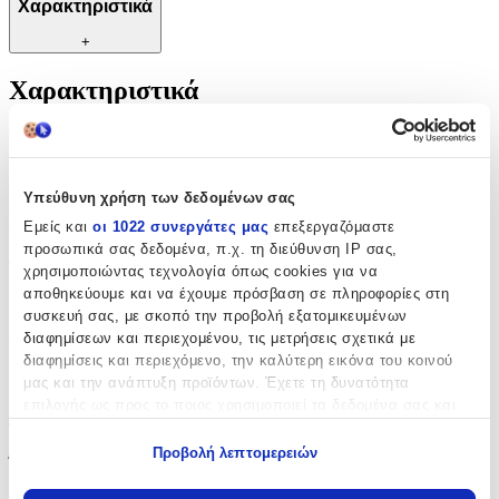
Χαρακτηριστικά
+
Χαρακτηριστικά
Κατασκευαστής
:
Nuova Vita
Υπεύθυνη χρήση των δεδομένων σας
Βασικά Χαρακτηριστικά
Εμείς και
οι 1022 συνεργάτες μας
επεξεργαζόμαστε
προσωπικά σας δεδομένα, π.χ. τη διεύθυνση IP σας,
Φύλο
:
χρησιμοποιώντας τεχνολογία όπως cookies για να
αποθηκεύουμε και να έχουμε πρόσβαση σε πληροφορίες στη
Κορίτσι
συσκευή σας, με σκοπό την προβολή εξατομικευμένων
Θέμα
:
διαφημίσεων και περιεχομένου, τις μετρήσεις σχετικά με
διαφημίσεις και περιεχόμενο, την καλύτερη εικόνα του κοινού
Κύκνος
μας και την ανάπτυξη προϊόντων. Έχετε τη δυνατότητα
επιλογής ως προς το ποιος χρησιμοποιεί τα δεδομένα σας και
Διαστάσεις
για ποιους σκοπούς.
Προβολή λεπτομερειών
Ύψος
:
Εάν μας επιτρέπετε, θα θέλαμε επίσης:
Να συλλέξουμε πληροφορίες σχετικά με τη γεωγραφική