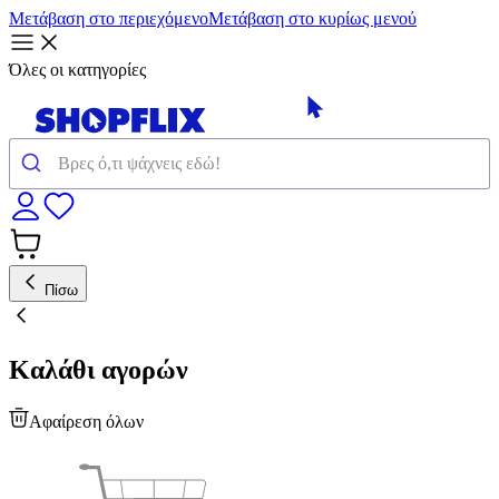
Μετάβαση στο περιεχόμενο
Μετάβαση στο κυρίως μενού
Όλες οι κατηγορίες
Πίσω
Καλάθι αγορών
Αφαίρεση όλων