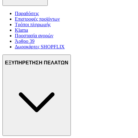
Παραδόσεις
Επιστροφές προϊόντων
Τρόποι πληρωμής
Klarna
Προστασία αγορών
Άρθρο 39
Δωροκάρτες SHOPFLIX
ΕΞΥΠΗΡΕΤΗΣΗ ΠΕΛΑΤΩΝ