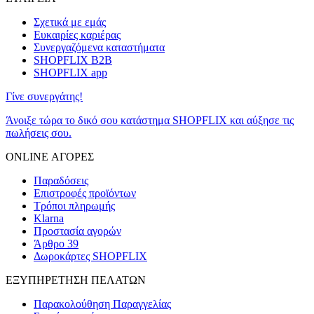
Σχετικά με εμάς
Ευκαιρίες καριέρας
Συνεργαζόμενα καταστήματα
SHOPFLIX B2B
SHOPFLIX app
Γίνε συνεργάτης!
Άνοιξε τώρα το δικό σου κατάστημα SHOPFLIX και αύξησε τις
πωλήσεις σου.
ONLINE ΑΓΟΡΕΣ
Παραδόσεις
Επιστροφές προϊόντων
Τρόποι πληρωμής
Klarna
Προστασία αγορών
Άρθρο 39
Δωροκάρτες SHOPFLIX
ΕΞΥΠΗΡΕΤΗΣΗ ΠΕΛΑΤΩΝ
Παρακολούθηση Παραγγελίας