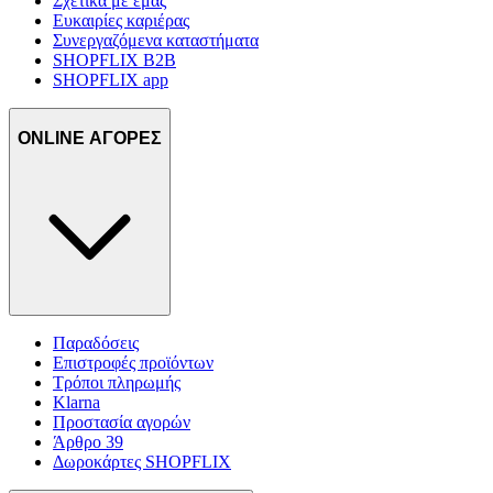
Σχετικά με εμάς
Ευκαιρίες καριέρας
Συνεργαζόμενα καταστήματα
SHOPFLIX B2B
SHOPFLIX app
ONLINE ΑΓΟΡΕΣ
Παραδόσεις
Επιστροφές προϊόντων
Τρόποι πληρωμής
Klarna
Προστασία αγορών
Άρθρο 39
Δωροκάρτες SHOPFLIX