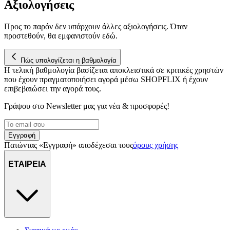
Αξιολογήσεις
διεύθυνση IP σας, χρησιμοποιώντας τεχνολογία όπως cookies
για να αποθηκεύουμε και να έχουμε πρόσβαση σε πληροφορίες
Προς το παρόν δεν υπάρχουν άλλες αξιολογήσεις. Όταν
στη συσκευή σας, με σκοπό την προβολή εξατομικευμένων
προστεθούν, θα εμφανιστούν εδώ.
διαφημίσεων και περιεχομένου, τις μετρήσεις σχετικά με
διαφημίσεις και περιεχόμενο, την καλύτερη εικόνα του κοινού
Πώς υπολογίζεται η βαθμολογία
μας και την ανάπτυξη προϊόντων. Επίσης, κοινοποιούμε
Η τελική βαθμολογία βασίζεται αποκλειστικά σε κριτικές χρηστών
πληροφορίες σχετικά με την από μέρους σας χρήση της
που έχουν πραγματοποιήσει αγορά μέσω SHOPFLIX ή έχουν
τοποθεσίας μας στους συνεργάτες μέσων κοινωνικής
επιβεβαιώσει την αγορά τους.
δικτύωσης, διαφημίσεων και ανάλυσης.
Γράψου στο Νewsletter μας για νέα & προσφορές!
Εγγραφή
Πατώντας «Εγγραφή» αποδέχεσαι τους
όρους χρήσης
ΕΤΑΙΡΕΙΑ