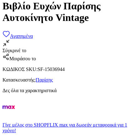
Βιβλίο Ευχών Παρίσης
Αυτοκίνητο Vintage
Αγαπημένα
Σύγκρινέ το
Μοιράσου το
ΚΩΔΙΚΟΣ SKU
:
SF-15036944
Κατασκευαστής
:
Παρίσης
Δες όλα τα χαρακτηριστικά
Γίνε μέλος στο SHOPFLIX max για δωρεάν μεταφορικά για 1
χρόνο!