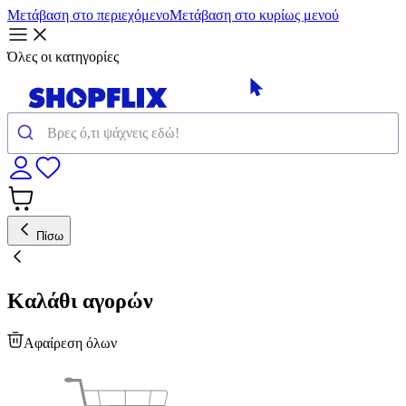
Μετάβαση στο περιεχόμενο
Μετάβαση στο κυρίως μενού
Όλες οι κατηγορίες
Πίσω
Καλάθι αγορών
Αφαίρεση όλων