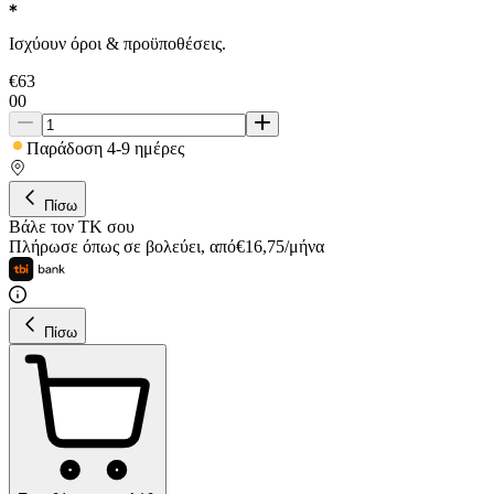
Ισχύουν όροι & προϋποθέσεις.
€
63
00
Παράδοση 4-9 ημέρες
Πίσω
Βάλε τον ΤΚ σου
Πλήρωσε όπως σε βολεύει
,
από
€
16,75
/
μήνα
Πίσω