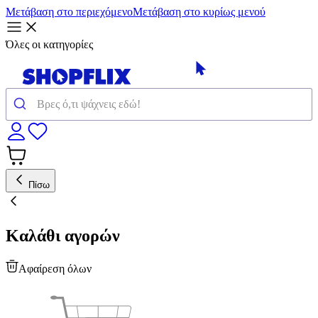
Μετάβαση στο περιεχόμενο
Μετάβαση στο κυρίως μενού
Όλες οι κατηγορίες
Πίσω
Καλάθι αγορών
Αφαίρεση όλων