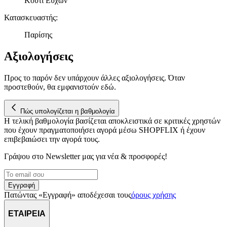
Κουτί Ευχών
παρέχουμε λειτουργίες μέσων κοινωνικής δικτύωσης και να
αναλύουμε την κυκλοφορία μας. Εμείς και οι 1022 συνεργάτες
Κατασκευαστής
:
μας επεξεργαζόμαστε προσωπικά σας δεδομένα, π.χ. τη
Παρίσης
διεύθυνση IP σας, χρησιμοποιώντας τεχνολογία όπως cookies
για να αποθηκεύουμε και να έχουμε πρόσβαση σε πληροφορίες
Αξιολογήσεις
στη συσκευή σας, με σκοπό την προβολή εξατομικευμένων
διαφημίσεων και περιεχομένου, τις μετρήσεις σχετικά με
διαφημίσεις και περιεχόμενο, την καλύτερη εικόνα του κοινού
Προς το παρόν δεν υπάρχουν άλλες αξιολογήσεις. Όταν
μας και την ανάπτυξη προϊόντων. Επίσης, κοινοποιούμε
προστεθούν, θα εμφανιστούν εδώ.
πληροφορίες σχετικά με την από μέρους σας χρήση της
τοποθεσίας μας στους συνεργάτες μέσων κοινωνικής
Πώς υπολογίζεται η βαθμολογία
δικτύωσης, διαφημίσεων και ανάλυσης.
Η τελική βαθμολογία βασίζεται αποκλειστικά σε κριτικές χρηστών
που έχουν πραγματοποιήσει αγορά μέσω SHOPFLIX ή έχουν
επιβεβαιώσει την αγορά τους.
Γράψου στο Νewsletter μας για νέα & προσφορές!
Εγγραφή
Πατώντας «Εγγραφή» αποδέχεσαι τους
όρους χρήσης
ΕΤΑΙΡΕΙΑ