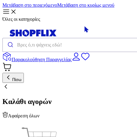
Μετάβαση στο περιεχόμενο
Μετάβαση στο κυρίως μενού
Όλες οι κατηγορίες
Παρακολούθηση Παραγγελίας
Πίσω
Καλάθι αγορών
Αφαίρεση όλων