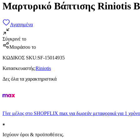
Μαρτυρικό Βάπτισης Riniotis 
Αγαπημένα
Σύγκρινέ το
Μοιράσου το
ΚΩΔΙΚΟΣ SKU
:
SF-15014935
Κατασκευαστής
:
Riniotis
Δες όλα τα χαρακτηριστικά
Γίνε μέλος στο SHOPFLIX max για δωρεάν μεταφορικά για 1 χρόνο
Ισχύουν όροι & προϋποθέσεις.