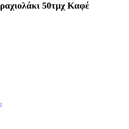
Βραχιολάκι 50τμχ Καφέ
!