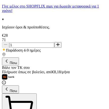
Γίνε μέλος στο SHOPFLIX max για δωρεάν μεταφορικά για 1
χρόνο!
Ισχύουν όροι & προϋποθέσεις.
€
28
71
Παράδοση 4-9 ημέρες
Πίσω
Βάλε τον ΤΚ σου
Πλήρωσε όπως σε βολεύει
,
από
€
8,18
/
μήνα
Πίσω