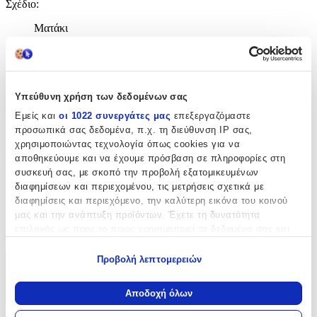
Σχέδιο
:
Ματάκι
Τεμάχια
:
50
Υπεύθυνη χρήση των δεδομένων σας
τμχ
Υλικό
:
Εμείς και
οι 1022 συνεργάτες μας
επεξεργαζόμαστε
προσωπικά σας δεδομένα, π.χ. τη διεύθυνση IP σας,
Μέταλλο
χρησιμοποιώντας τεχνολογία όπως cookies για να
αποθηκεύουμε και να έχουμε πρόσβαση σε πληροφορίες στη
Φύλο
:
συσκευή σας, με σκοπό την προβολή εξατομικευμένων
Αγόρι
διαφημίσεων και περιεχομένου, τις μετρήσεις σχετικά με
διαφημίσεις και περιεχόμενο, την καλύτερη εικόνα του κοινού
Χρώμα
:
μας και την ανάπτυξη προϊόντων. Έχετε τη δυνατότητα
επιλογής ως προς το ποιος χρησιμοποιεί τα δεδομένα σας και
Μπλε
για ποιους σκοπούς.
Προβολή λεπτομερειών
Χαρακτηριστικά
Εάν μας επιτρέπετε, θα θέλαμε επίσης:
Να συλλέξουμε πληροφορίες σχετικά με τη γεωγραφική
Αποδοχή όλων
+
σας τοποθεσία, οι οποίες μπορεί να είναι ακριβείς σε
απόσταση μερικών μέτρων