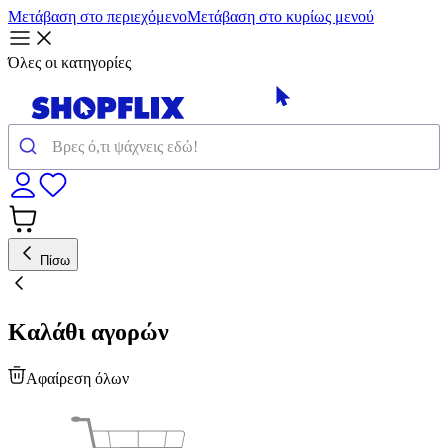
Μετάβαση στο περιεχόμενο
Μετάβαση στο κυρίως μενού
Όλες οι κατηγορίες
Πίσω
Καλάθι αγορών
Αφαίρεση όλων