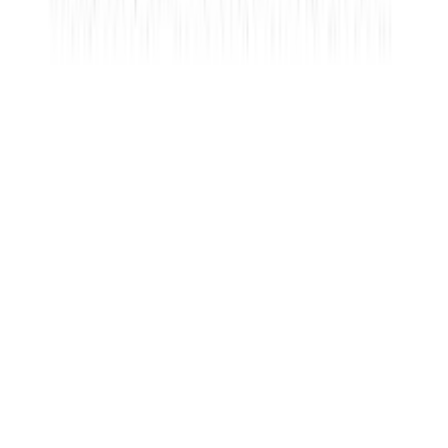
δικτύωσης, διαφημίσεων και ανάλυσης.
Χαρακτηριστικά
Κατασκευαστής
:
Bellissimo
Είδος
:
Βραχιολάκι
Σχέδιο
:
Φουντίτσα
Τεμάχια
:
50
τμχ
Υλικό
:
Μέταλλο
Φύλο
: