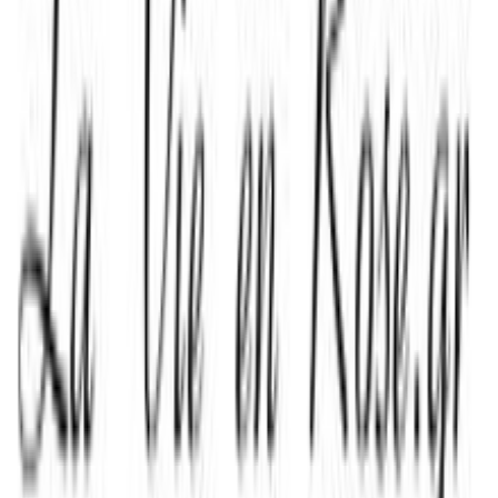
0.00
(
0
)
Παράδοση 4-9 ημέρες
Βάλε τον ΤΚ σου για να μάθεις εκτιμώμενο κόστος και
ημερομηνία παράδοσης
Πίσω
€
67
00
Προσθήκη στο καλάθι
Περιγραφή
Μαρτυρικά βάπτισης ευφάνταστα και περίτεχνα φτιαγμένα για να