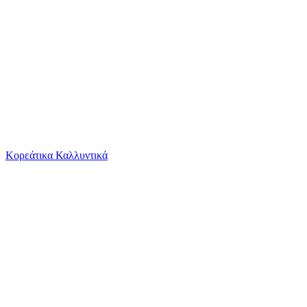
Το καλάθι είναι άδειο
Όλες οι κατηγορίες
Κορεάτικα Καλλυντικά
Ψάχνεις για δροσιά;
Μαρτυρικό Βάπτισης Bellissimo Βραχιολάκι με Φ...