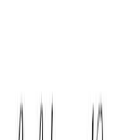
Προσθήκη στο καλάθι
Αγορά από
La Vie en Rose
4.94
(
25
)
Δες άλλο
1
κατάστημα
Αγαπημένα
Σύγκρινέ το
Μοιράσου το
Καταστήματα
La Vie en Rose