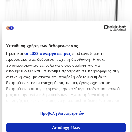
ταιριάζουν με τη θεματική διακόσμηση της βάπτισης σας. Ένα
Δώρο προς τους παρευρισκόμενους που θα τους θυμίζει την
σημαντικότερη μέρα του μωρού σας και της οικογενείας σας.
Περιγραφή
+
Περιγραφή
Υπεύθυνη χρήση των δεδομένων σας
Εμείς και
οι 1022 συνεργάτες μας
επεξεργαζόμαστε
Μαρτυρικά βάπτισης ευφάνταστα και περίτεχνα φτιαγμένα για να
προσωπικά σας δεδομένα, π.χ. τη διεύθυνση IP σας,
ταιριάζουν με τη θεματική διακόσμηση της βάπτισης σας. Ένα
χρησιμοποιώντας τεχνολογία όπως cookies για να
Δώρο προς τους παρευρισκόμενους που θα τους θυμίζει την
αποθηκεύουμε και να έχουμε πρόσβαση σε πληροφορίες στη
σημαντικότερη μέρα του μωρού σας και της οικογενείας σας.
συσκευή σας, με σκοπό την προβολή εξατομικευμένων
διαφημίσεων και περιεχομένου, τις μετρήσεις σχετικά με
Χαρακτηριστικά
διαφημίσεις και περιεχόμενο, την καλύτερη εικόνα του κοινού
μας και την ανάπτυξη προϊόντων. Έχετε τη δυνατότητα
Κατασκευαστής
:
επιλογής ως προς το ποιος χρησιμοποιεί τα δεδομένα σας και
για ποιους σκοπούς.
Bellissimo
Προβολή λεπτομερειών
Είδος
:
Εάν μας επιτρέπετε, θα θέλαμε επίσης:
Να συλλέξουμε πληροφορίες σχετικά με τη γεωγραφική
Αποδοχή όλων
Βραχιολάκι
σας τοποθεσία, οι οποίες μπορεί να είναι ακριβείς σε