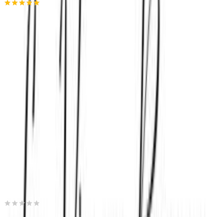
4.94
(
25
)
Παράδοση 4-9 ημέρες
Βάλε τον ΤΚ σου για να μάθεις εκτιμώμενο κόστος και
ημερομηνία παράδοσης
Πίσω
€
62
10
Προσθήκη στο καλάθι
Estelle Weddings