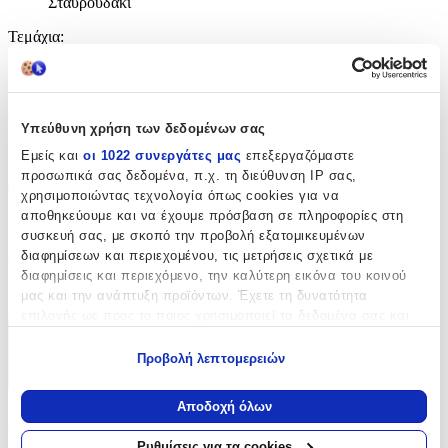
Σταυρουδάκι
Τεμάχια
:
50
τμχ
Υλικό
:
Υπεύθυνη χρήση των δεδομένων σας
Εμείς και
οι 1022 συνεργάτες μας
επεξεργαζόμαστε
Υφασμάτινο
προσωπικά σας δεδομένα, π.χ. τη διεύθυνση IP σας,
Φύλο
:
χρησιμοποιώντας τεχνολογία όπως cookies για να
αποθηκεύουμε και να έχουμε πρόσβαση σε πληροφορίες στη
Αγόρι
συσκευή σας, με σκοπό την προβολή εξατομικευμένων
διαφημίσεων και περιεχομένου, τις μετρήσεις σχετικά με
Χρώμα
:
διαφημίσεις και περιεχόμενο, την καλύτερη εικόνα του κοινού
Τιρκουάζ
μας και την ανάπτυξη προϊόντων. Έχετε τη δυνατότητα
επιλογής ως προς το ποιος χρησιμοποιεί τα δεδομένα σας και
για ποιους σκοπούς.
Χαρακτηριστικά
Προβολή λεπτομερειών
Εάν μας επιτρέπετε, θα θέλαμε επίσης:
+
Να συλλέξουμε πληροφορίες σχετικά με τη γεωγραφική
Αποδοχή όλων
Χαρακτηριστικά
σας τοποθεσία, οι οποίες μπορεί να είναι ακριβείς σε
απόσταση μερικών μέτρων
Ρυθμίσεις για τα cookies