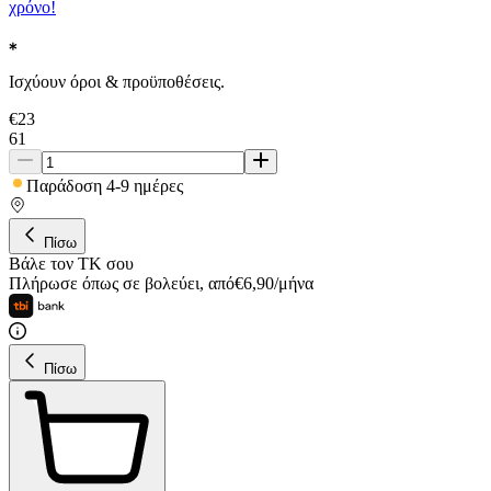
χρόνο!
Ισχύουν όροι & προϋποθέσεις.
€
23
61
Παράδοση 4-9 ημέρες
Πίσω
Βάλε τον ΤΚ σου
Πλήρωσε όπως σε βολεύει
,
από
€
6,90
/
μήνα
Πίσω