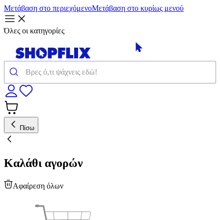
Μετάβαση στο περιεχόμενο
Μετάβαση στο κυρίως μενού
Όλες οι κατηγορίες
Πίσω
Καλάθι αγορών
Αφαίρεση όλων