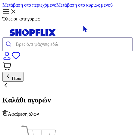
Μετάβαση στο περιεχόμενο
Μετάβαση στο κυρίως μενού
Όλες οι κατηγορίες
Πίσω
Καλάθι αγορών
Αφαίρεση όλων