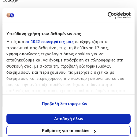
50
τμχ
Υλικό
:
Υπεύθυνη χρήση των δεδομένων σας
Υφασμάτινο
Εμείς και
οι 1022 συνεργάτες μας
επεξεργαζόμαστε
Φύλο
:
προσωπικά σας δεδομένα, π.χ. τη διεύθυνση IP σας,
χρησιμοποιώντας τεχνολογία όπως cookies για να
Κορίτσι
αποθηκεύουμε και να έχουμε πρόσβαση σε πληροφορίες στη
συσκευή σας, με σκοπό την προβολή εξατομικευμένων
Χρώμα
:
διαφημίσεων και περιεχομένου, τις μετρήσεις σχετικά με
Ροζ
διαφημίσεις και περιεχόμενο, την καλύτερη εικόνα του κοινού
μας και την ανάπτυξη προϊόντων. Έχετε τη δυνατότητα
επιλογής ως προς το ποιος χρησιμοποιεί τα δεδομένα σας και
Χαρακτηριστικά
για ποιους σκοπούς.
Προβολή λεπτομερειών
+
Εάν μας επιτρέπετε, θα θέλαμε επίσης:
Χαρακτηριστικά
Να συλλέξουμε πληροφορίες σχετικά με τη γεωγραφική
Αποδοχή όλων
σας τοποθεσία, οι οποίες μπορεί να είναι ακριβείς σε
απόσταση μερικών μέτρων
Κατασκευαστής
:
Ρυθμίσεις για τα cookies
Να αναγνωρίσουμε τη συσκευή σας σαρώνοντας ενεργά