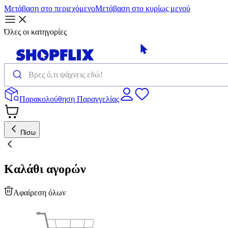
Μετάβαση στο περιεχόμενο
Μετάβαση στο κυρίως μενού
Όλες οι κατηγορίες
Παρακολούθηση Παραγγελίας
Πίσω
Καλάθι αγορών
Αφαίρεση όλων