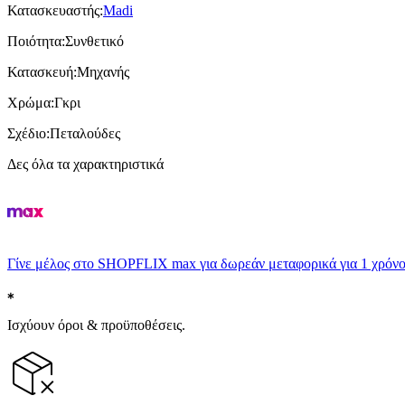
Κατασκευαστής
:
Madi
Ποιότητα
:
Συνθετικό
Κατασκευή
:
Μηχανής
Χρώμα
:
Γκρι
Σχέδιο
:
Πεταλούδες
Δες όλα τα χαρακτηριστικά
Γίνε μέλος στο SHOPFLIX max για δωρεάν μεταφορικά για 1 χρόνο
Ισχύουν όροι & προϋποθέσεις.