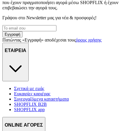
διαφημίσεων και περιεχομένου, τις μετρήσεις σχετικά με
που έχουν πραγματοποιήσει αγορά μέσω SHOPFLIX ή έχουν
επιβεβαιώσει την αγορά τους.
διαφημίσεις και περιεχόμενο, την καλύτερη εικόνα του κοινού
μας και την ανάπτυξη προϊόντων. Επίσης, κοινοποιούμε
Γράψου στο Νewsletter μας για νέα & προσφορές!
πληροφορίες σχετικά με την από μέρους σας χρήση της
τοποθεσίας μας στους συνεργάτες μέσων κοινωνικής
δικτύωσης, διαφημίσεων και ανάλυσης.
Εγγραφή
Πατώντας «Εγγραφή» αποδέχεσαι τους
όρους χρήσης
ΕΤΑΙΡΕΙΑ
Σχετικά με εμάς
Ευκαιρίες καριέρας
Συνεργαζόμενα καταστήματα
SHOPFLIX B2B
SHOPFLIX app
ONLINE ΑΓΟΡΕΣ