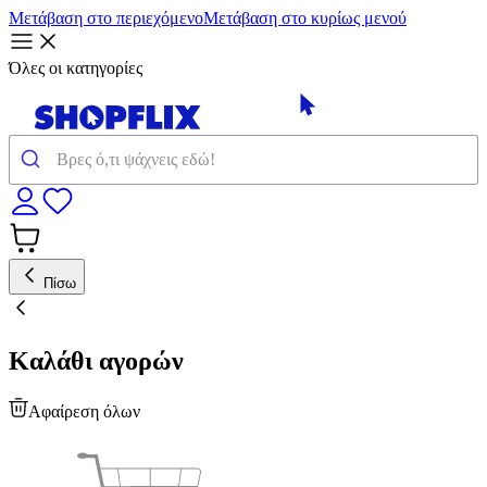
Μετάβαση στο περιεχόμενο
Μετάβαση στο κυρίως μενού
Όλες οι κατηγορίες
Πίσω
Καλάθι αγορών
Αφαίρεση όλων