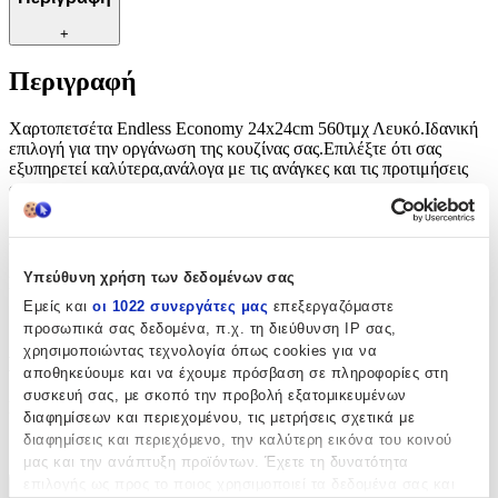
+
Περιγραφή
Χαρτοπετσέτα Endless Economy 24x24cm 560τμχ Λευκό.Ιδανική
επιλογή για την οργάνωση της κουζίνας σας.Επιλέξτε ότι σας
εξυπηρετεί καλύτερα,ανάλογα με τις ανάγκες και τις προτιμήσεις
σας.
Χαρακτηριστικά
Υπεύθυνη χρήση των δεδομένων σας
Κατασκευαστής
:
Εμείς και
οι 1022 συνεργάτες μας
επεξεργαζόμαστε
Endless
προσωπικά σας δεδομένα, π.χ. τη διεύθυνση IP σας,
χρησιμοποιώντας τεχνολογία όπως cookies για να
Βασικά Χαρακτηριστικά
αποθηκεύουμε και να έχουμε πρόσβαση σε πληροφορίες στη
συσκευή σας, με σκοπό την προβολή εξατομικευμένων
Είδος
:
διαφημίσεων και περιεχομένου, τις μετρήσεις σχετικά με
διαφημίσεις και περιεχόμενο, την καλύτερη εικόνα του κοινού
Χειροπετσέτα
μας και την ανάπτυξη προϊόντων. Έχετε τη δυνατότητα
επιλογής ως προς το ποιος χρησιμοποιεί τα δεδομένα σας και