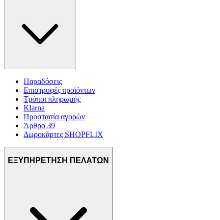
Παραδόσεις
Επιστροφές προϊόντων
Τρόποι πληρωμής
Klarna
Προστασία αγορών
Άρθρο 39
Δωροκάρτες SHOPFLIX
ΕΞΥΠΗΡΕΤΗΣΗ ΠΕΛΑΤΩΝ