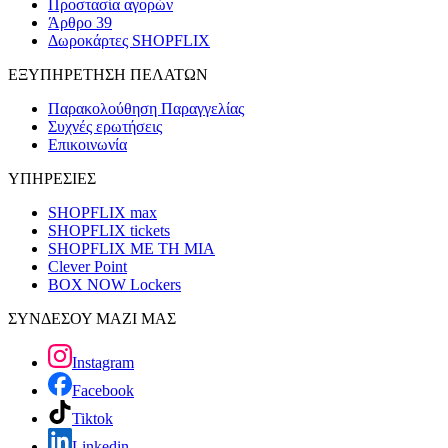
Προστασία αγορών
Άρθρο 39
Δωροκάρτες SHOPFLIX
ΕΞΥΠΗΡΕΤΗΣΗ ΠΕΛΑΤΩΝ
Παρακολούθηση Παραγγελίας
Συχνές ερωτήσεις
Επικοινωνία
ΥΠΗΡΕΣΙΕΣ
SHOPFLIX max
SHOPFLIX tickets
SHOPFLIX ΜΕ ΤΗ ΜΙΑ
Clever Point
BOX NOW Lockers
ΣΥΝΔΕΣΟΥ ΜΑΖΙ ΜΑΣ
Instagram
Facebook
Tiktok
Linkedin