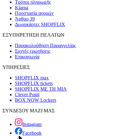
Τρόποι πληρωμής
Klarna
Προστασία αγορών
Άρθρο 39
Δωροκάρτες SHOPFLIX
ΕΞΥΠΗΡΕΤΗΣΗ ΠΕΛΑΤΩΝ
Παρακολούθηση Παραγγελίας
Συχνές ερωτήσεις
Επικοινωνία
ΥΠΗΡΕΣΙΕΣ
SHOPFLIX max
SHOPFLIX tickets
SHOPFLIX ΜΕ ΤΗ ΜΙΑ
Clever Point
BOX NOW Lockers
ΣΥΝΔΕΣΟΥ ΜΑΖΙ ΜΑΣ
Instagram
Facebook