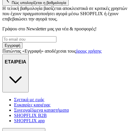
Πώς υπολογίζεται η βαθμολογία
διαφημίσεων και περιεχομένου, τις μετρήσεις σχετικά με
Η τελική βαθμολογία βασίζεται αποκλειστικά σε κριτικές χρηστών
διαφημίσεις και περιεχόμενο, την καλύτερη εικόνα του κοινού
που έχουν πραγματοποιήσει αγορά μέσω SHOPFLIX ή έχουν
μας και την ανάπτυξη προϊόντων. Επίσης, κοινοποιούμε
επιβεβαιώσει την αγορά τους.
πληροφορίες σχετικά με την από μέρους σας χρήση της
τοποθεσίας μας στους συνεργάτες μέσων κοινωνικής
Γράψου στο Νewsletter μας για νέα & προσφορές!
δικτύωσης, διαφημίσεων και ανάλυσης.
Εγγραφή
Πατώντας «Εγγραφή» αποδέχεσαι τους
όρους χρήσης
ΕΤΑΙΡΕΙΑ
Σχετικά με εμάς
Ευκαιρίες καριέρας
Συνεργαζόμενα καταστήματα
SHOPFLIX B2B
SHOPFLIX app