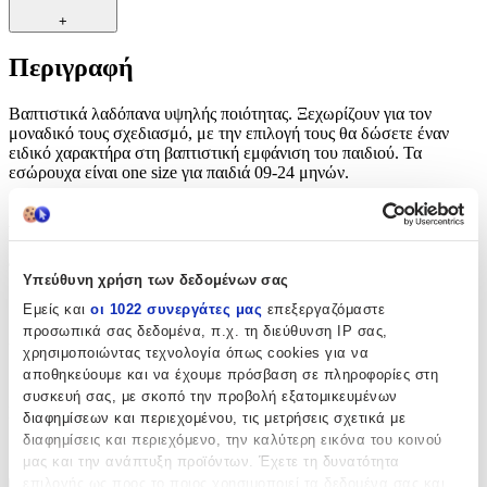
+
Περιγραφή
Βαπτιστικά λαδόπανα υψηλής ποιότητας. Ξεχωρίζουν για τον
μοναδικό τους σχεδιασμό, με την επιλογή τους θα δώσετε έναν
ειδικό χαρακτήρα στη βαπτιστική εμφάνιση του παιδιού. Τα
εσώρουχα είναι one size για παιδιά 09-24 μηνών.
Χαρακτηριστικά
Φύλο
:
Υπεύθυνη χρήση των δεδομένων σας
Αγόρι
Εμείς και
οι 1022 συνεργάτες μας
επεξεργαζόμαστε
προσωπικά σας δεδομένα, π.χ. τη διεύθυνση IP σας,
Χρώμα
:
χρησιμοποιώντας τεχνολογία όπως cookies για να
αποθηκεύουμε και να έχουμε πρόσβαση σε πληροφορίες στη
Λευκό
συσκευή σας, με σκοπό την προβολή εξατομικευμένων
Κατασκευαστής
:
διαφημίσεων και περιεχομένου, τις μετρήσεις σχετικά με
διαφημίσεις και περιεχόμενο, την καλύτερη εικόνα του κοινού
OEM
μας και την ανάπτυξη προϊόντων. Έχετε τη δυνατότητα
επιλογής ως προς το ποιος χρησιμοποιεί τα δεδομένα σας και