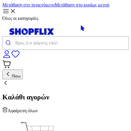
Μετάβαση στο περιεχόμενο
Μετάβαση στο κυρίως μενού
Όλες οι κατηγορίες
Πίσω
Καλάθι αγορών
Αφαίρεση όλων