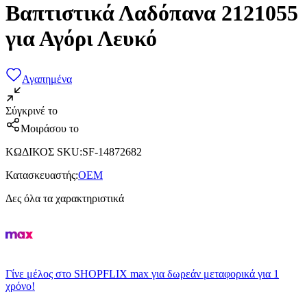
Βαπτιστικά Λαδόπανα 2121055
για Αγόρι Λευκό
Αγαπημένα
Σύγκρινέ το
Μοιράσου το
ΚΩΔΙΚΟΣ SKU
:
SF-14872682
Κατασκευαστής
:
OEM
Δες όλα τα χαρακτηριστικά
Γίνε μέλος στο SHOPFLIX max για δωρεάν μεταφορικά για 1
χρόνο!