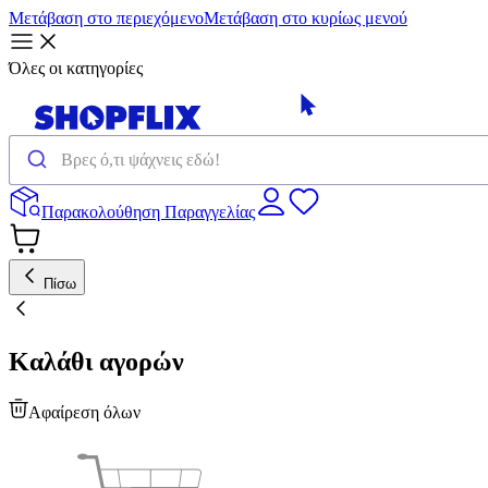
Μετάβαση στο περιεχόμενο
Μετάβαση στο κυρίως μενού
Όλες οι κατηγορίες
Παρακολούθηση Παραγγελίας
Πίσω
Καλάθι αγορών
Αφαίρεση όλων