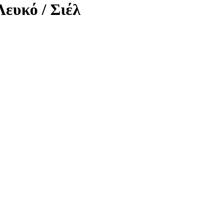
ευκό / Σιέλ