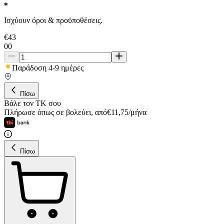
Ισχύουν όροι & προϋποθέσεις.
€
43
00
Παράδοση 4-9 ημέρες
Πίσω
Βάλε τον ΤΚ σου
Πλήρωσε όπως σε βολεύει
,
από
€
11,75
/
μήνα
Πίσω