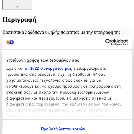
+
Περιγραφή
Βαπτιστικά λαδόπανα υψηλής ποιότητας με την υπογραφή της
Nuova Vita Ξεχωρίζουν για τον μοναδικό τους σχεδιασμό, με την
επιλογή τους θα δώσετε έναν ειδικό χαρακτήρα στη βαπτιστική
εμφάνιση του παιδιού.
Χαρακτηριστικά
Υπεύθυνη χρήση των δεδομένων σας
Εμείς και
οι 1022 συνεργάτες μας
επεξεργαζόμαστε
Φύλο
:
προσωπικά σας δεδομένα, π.χ. τη διεύθυνση IP σας,
χρησιμοποιώντας τεχνολογία όπως cookies για να
Αγόρι
αποθηκεύουμε και να έχουμε πρόσβαση σε πληροφορίες στη
συσκευή σας, με σκοπό την προβολή εξατομικευμένων
Χρώμα
:
διαφημίσεων και περιεχομένου, τις μετρήσεις σχετικά με
Λευκό
διαφημίσεις και περιεχόμενο, την καλύτερη εικόνα του κοινού
μας και την ανάπτυξη προϊόντων. Έχετε τη δυνατότητα
επιλογής ως προς το ποιος χρησιμοποιεί τα δεδομένα σας και
Χαρακτηριστικά
για ποιους σκοπούς.
Προβολή λεπτομερειών
+