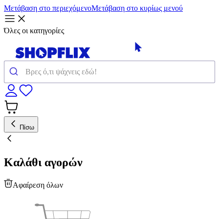
Μετάβαση στο περιεχόμενο
Μετάβαση στο κυρίως μενού
Όλες οι κατηγορίες
Πίσω
Καλάθι αγορών
Αφαίρεση όλων