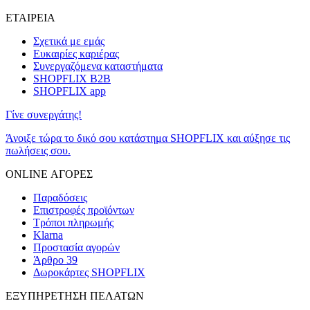
ΕΤΑΙΡΕΙΑ
Σχετικά με εμάς
Ευκαιρίες καριέρας
Συνεργαζόμενα καταστήματα
SHOPFLIX B2B
SHOPFLIX app
Γίνε συνεργάτης!
Άνοιξε τώρα το δικό σου κατάστημα SHOPFLIX και αύξησε τις
πωλήσεις σου.
ONLINE ΑΓΟΡΕΣ
Παραδόσεις
Επιστροφές προϊόντων
Τρόποι πληρωμής
Klarna
Προστασία αγορών
Άρθρο 39
Δωροκάρτες SHOPFLIX
ΕΞΥΠΗΡΕΤΗΣΗ ΠΕΛΑΤΩΝ