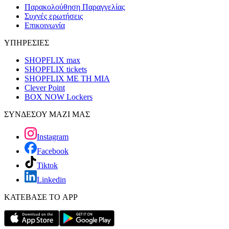
Παρακολούθηση Παραγγελίας
Συχνές ερωτήσεις
Επικοινωνία
ΥΠΗΡΕΣΙΕΣ
SHOPFLIX max
SHOPFLIX tickets
SHOPFLIX ΜΕ ΤΗ ΜΙΑ
Clever Point
BOX NOW Lockers
ΣΥΝΔΕΣΟΥ ΜΑΖΙ ΜΑΣ
Instagram
Facebook
Tiktok
Linkedin
ΚΑΤΕΒΑΣΕ ΤΟ APP