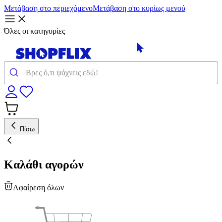
Μετάβαση στο περιεχόμενο
Μετάβαση στο κυρίως μενού
Όλες οι κατηγορίες
Πίσω
Καλάθι αγορών
Αφαίρεση όλων