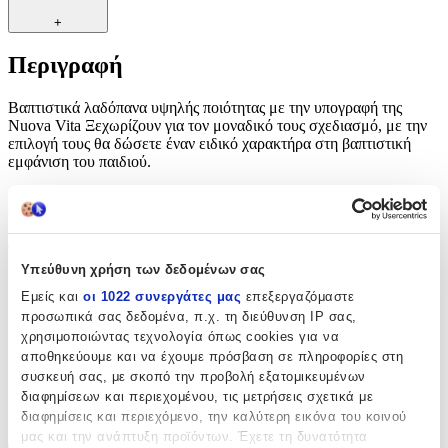
+
Περιγραφή
Βαπτιστικά λαδόπανα υψηλής ποιότητας με την υπογραφή της
Nuova Vita Ξεχωρίζουν για τον μοναδικό τους σχεδιασμό, με την
επιλογή τους θα δώσετε έναν ειδικό χαρακτήρα στη βαπτιστική
εμφάνιση του παιδιού.
Χαρακτηριστικά
Φύλο
:
Υπεύθυνη χρήση των δεδομένων σας
Αγόρι
Εμείς και
οι 1022 συνεργάτες μας
επεξεργαζόμαστε
Ζωάκια
:
προσωπικά σας δεδομένα, π.χ. τη διεύθυνση IP σας,
χρησιμοποιώντας τεχνολογία όπως cookies για να
Ναι
αποθηκεύουμε και να έχουμε πρόσβαση σε πληροφορίες στη
συσκευή σας, με σκοπό την προβολή εξατομικευμένων
Χρώμα
:
διαφημίσεων και περιεχομένου, τις μετρήσεις σχετικά με
Εκρού
διαφημίσεις και περιεχόμενο, την καλύτερη εικόνα του κοινού
μας και την ανάπτυξη προϊόντων. Έχετε τη δυνατότητα