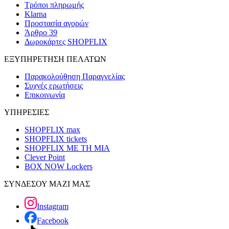
Τρόποι πληρωμής
Klarna
Προστασία αγορών
Άρθρο 39
Δωροκάρτες SHOPFLIX
ΕΞΥΠΗΡΕΤΗΣΗ ΠΕΛΑΤΩΝ
Παρακολούθηση Παραγγελίας
Συχνές ερωτήσεις
Επικοινωνία
ΥΠΗΡΕΣΙΕΣ
SHOPFLIX max
SHOPFLIX tickets
SHOPFLIX ΜΕ ΤΗ ΜΙΑ
Clever Point
BOX NOW Lockers
ΣΥΝΔΕΣΟΥ ΜΑΖΙ ΜΑΣ
Instagram
Facebook