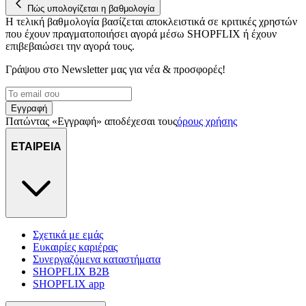
στη συσκευή σας, με σκοπό την προβολή εξατομικευμένων
Πώς υπολογίζεται η βαθμολογία
διαφημίσεων και περιεχομένου, τις μετρήσεις σχετικά με
Η τελική βαθμολογία βασίζεται αποκλειστικά σε κριτικές χρηστών
διαφημίσεις και περιεχόμενο, την καλύτερη εικόνα του κοινού
που έχουν πραγματοποιήσει αγορά μέσω SHOPFLIX ή έχουν
επιβεβαιώσει την αγορά τους.
μας και την ανάπτυξη προϊόντων. Επίσης, κοινοποιούμε
πληροφορίες σχετικά με την από μέρους σας χρήση της
Γράψου στο Νewsletter μας για νέα & προσφορές!
τοποθεσίας μας στους συνεργάτες μέσων κοινωνικής
δικτύωσης, διαφημίσεων και ανάλυσης.
Εγγραφή
Πατώντας «Εγγραφή» αποδέχεσαι τους
όρους χρήσης
ΕΤΑΙΡΕΙΑ
Σχετικά με εμάς
Ευκαιρίες καριέρας
Συνεργαζόμενα καταστήματα
SHOPFLIX B2B
SHOPFLIX app