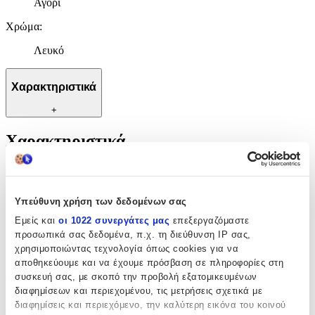
Αγόρι
Χρώμα
:
Λευκό
Χαρακτηριστικά
+
Χαρακτηριστικά
Φύλο
:
Αγόρι
Υπεύθυνη χρήση των δεδομένων σας
Χρώμα
:
Εμείς και
οι 1022 συνεργάτες μας
επεξεργαζόμαστε
προσωπικά σας δεδομένα, π.χ. τη διεύθυνση IP σας,
Λευκό
χρησιμοποιώντας τεχνολογία όπως cookies για να
αποθηκεύουμε και να έχουμε πρόσβαση σε πληροφορίες στη
Αξιολογήσεις
συσκευή σας, με σκοπό την προβολή εξατομικευμένων
διαφημίσεων και περιεχομένου, τις μετρήσεις σχετικά με
Προς το παρόν δεν υπάρχουν άλλες αξιολογήσεις. Όταν
διαφημίσεις και περιεχόμενο, την καλύτερη εικόνα του κοινού
προστεθούν, θα εμφανιστούν εδώ.