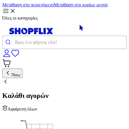
Μετάβαση στο περιεχόμενο
Μετάβαση στο κυρίως μενού
Όλες οι κατηγορίες
Πίσω
Καλάθι αγορών
Αφαίρεση όλων