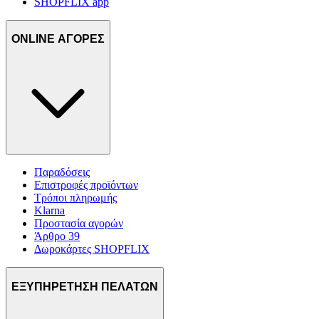
SHOPFLIX app
για να αποθηκεύουμε και να έχουμε πρόσβαση σε πληροφορίες
στη συσκευή σας, με σκοπό την προβολή εξατομικευμένων
διαφημίσεων και περιεχομένου, τις μετρήσεις σχετικά με
ONLINE ΑΓΟΡΕΣ
διαφημίσεις και περιεχόμενο, την καλύτερη εικόνα του κοινού
μας και την ανάπτυξη προϊόντων. Επίσης, κοινοποιούμε
πληροφορίες σχετικά με την από μέρους σας χρήση της
τοποθεσίας μας στους συνεργάτες μέσων κοινωνικής
δικτύωσης, διαφημίσεων και ανάλυσης.
Παραδόσεις
Επιστροφές προϊόντων
Τρόποι πληρωμής
Klarna
Προστασία αγορών
Άρθρο 39
Δωροκάρτες SHOPFLIX
ΕΞΥΠΗΡΕΤΗΣΗ ΠΕΛΑΤΩΝ