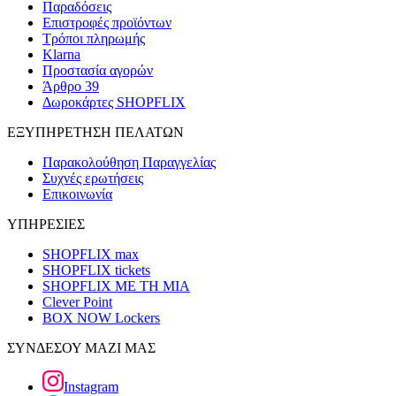
Παραδόσεις
Επιστροφές προϊόντων
Τρόποι πληρωμής
Klarna
Προστασία αγορών
Άρθρο 39
Δωροκάρτες SHOPFLIX
ΕΞΥΠΗΡΕΤΗΣΗ ΠΕΛΑΤΩΝ
Παρακολούθηση Παραγγελίας
Συχνές ερωτήσεις
Επικοινωνία
ΥΠΗΡΕΣΙΕΣ
SHOPFLIX max
SHOPFLIX tickets
SHOPFLIX ΜΕ ΤΗ ΜΙΑ
Clever Point
BOX NOW Lockers
ΣΥΝΔΕΣΟΥ ΜΑΖΙ ΜΑΣ
Instagram