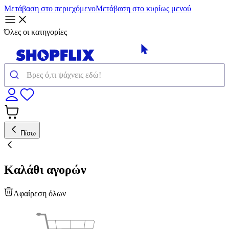
Μετάβαση στο περιεχόμενο
Μετάβαση στο κυρίως μενού
Όλες οι κατηγορίες
Πίσω
Καλάθι αγορών
Αφαίρεση όλων