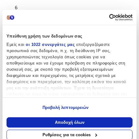
6
mm
Χαρακτηριστικά
Υπεύθυνη χρήση των δεδομένων σας
Εμείς και
οι 1022 συνεργάτες μας
επεξεργαζόμαστε
+
προσωπικά σας δεδομένα, π.χ. τη διεύθυνση IP σας,
Χαρακτηριστικά
χρησιμοποιώντας τεχνολογία όπως cookies για να
αποθηκεύουμε και να έχουμε πρόσβαση σε πληροφορίες στη
συσκευή σας, με σκοπό την προβολή εξατομικευμένων
Κατασκευαστής
:
διαφημίσεων και περιεχομένου, τις μετρήσεις σχετικά με
OEM
διαφημίσεις και περιεχόμενο, την καλύτερη εικόνα του κοινού
μας και την ανάπτυξη προϊόντων. Έχετε τη δυνατότητα
Βασικά Χαρακτηριστικά
επιλογής ως προς το ποιος χρησιμοποιεί τα δεδομένα σας και
για ποιους σκοπούς.
Ποιότητα
:
Προβολή λεπτομερειών
Εάν μας επιτρέπετε, θα θέλαμε επίσης:
Συνθετικό
Να συλλέξουμε πληροφορίες σχετικά με τη γεωγραφική
Αποδοχή όλων
σας τοποθεσία, οι οποίες μπορεί να είναι ακριβείς σε
Κατασκευή
:
απόσταση μερικών μέτρων
Ρυθμίσεις για τα cookies
Μηχανής
Να αναγνωρίσουμε τη συσκευή σας σαρώνοντας ενεργά