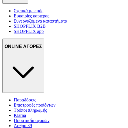
Σχετικά με εμάς
Ευκαιρίες καριέρας
Συνεργαζόμενα καταστήματα
SHOPFLIX B2B
SHOPFLIX app
ONLINE ΑΓΟΡΕΣ
Παραδόσεις
Επιστροφές προϊόντων
Τρόποι πληρωμής
Klarna
Προστασία αγορών
Άρθρο 39