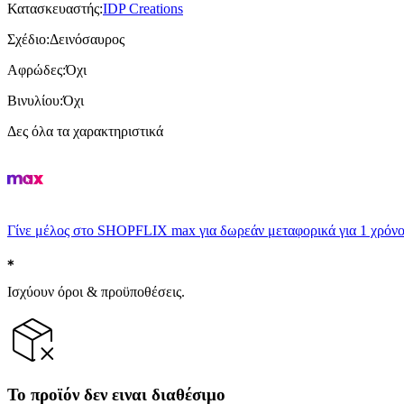
Κατασκευαστής
:
IDP Creations
Σχέδιο
:
Δεινόσαυρος
Αφρώδες
:
Όχι
Βινυλίου
:
Όχι
Δες όλα τα χαρακτηριστικά
Γίνε μέλος στο SHOPFLIX max για δωρεάν μεταφορικά για 1 χρόνο
Ισχύουν όροι & προϋποθέσεις.
Το προϊόν δεν ειναι διαθέσιμο