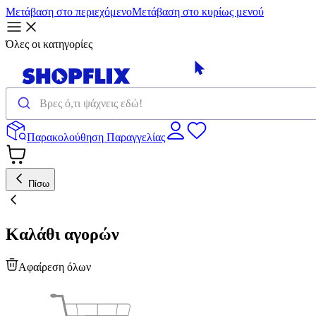
Μετάβαση στο περιεχόμενο
Μετάβαση στο κυρίως μενού
Όλες οι κατηγορίες
Παρακολούθηση Παραγγελίας
Πίσω
Καλάθι αγορών
Αφαίρεση όλων