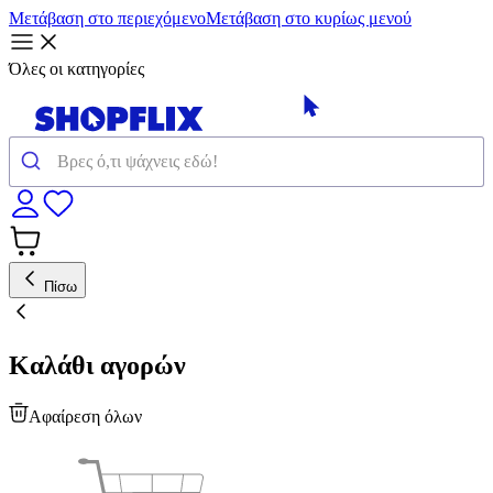
Μετάβαση στο περιεχόμενο
Μετάβαση στο κυρίως μενού
Όλες οι κατηγορίες
Πίσω
Καλάθι αγορών
Αφαίρεση όλων