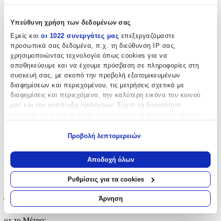
+
Χαρακτηριστικά
Υπεύθυνη χρήση των δεδομένων σας
Εμείς και
οι 1022 συνεργάτες μας
επεξεργαζόμαστε
Κατασκευαστής
:
προσωπικά σας δεδομένα, π.χ. τη διεύθυνση IP σας,
χρησιμοποιώντας τεχνολογία όπως cookies για να
Ezzo
αποθηκεύουμε και να έχουμε πρόσβαση σε πληροφορίες στη
συσκευή σας, με σκοπό την προβολή εξατομικευμένων
Βασικά Χαρακτηριστικά
διαφημίσεων και περιεχομένου, τις μετρήσεις σχετικά με
διαφημίσεις και περιεχόμενο, την καλύτερη εικόνα του κοινού
Ποιότητα
:
μας και την ανάπτυξη προϊόντων. Έχετε τη δυνατότητα
Συνθετικό
επιλογής ως προς το ποιος χρησιμοποιεί τα δεδομένα σας και
για ποιους σκοπούς.
Κατασκευή
:
Προβολή λεπτομερειών
Εάν μας επιτρέπετε, θα θέλαμε επίσης:
Μηχανής
Να συλλέξουμε πληροφορίες σχετικά με τη γεωγραφική
Αποδοχή όλων
Χρώμα
:
σας τοποθεσία, οι οποίες μπορεί να είναι ακριβείς σε
απόσταση μερικών μέτρων
Ρυθμίσεις για τα cookies
Γκρι
Να αναγνωρίσουμε τη συσκευή σας σαρώνοντας ενεργά
για συγκεκριμένα χαρακτηριστικά (δακτυλικό αποτύπωμα)
Άρνηση
Έξτρα Χαρακτηριστικά
Μάθετε περισσότερα σχετικά με τον τρόπο επεξεργασίας των
προσωπικών σας δεδομένων και καθορίστε τις προτιμήσεις σας
με το Μέτρο
: