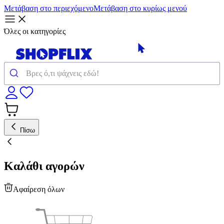
Μετάβαση στο περιεχόμενο
Μετάβαση στο κυρίως μενού
Όλες οι κατηγορίες
Πίσω
Καλάθι αγορών
Αφαίρεση όλων