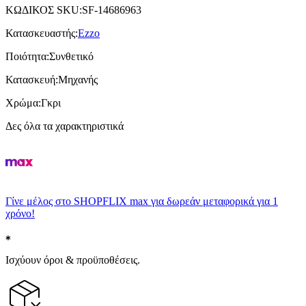
ΚΩΔΙΚΟΣ SKU
:
SF-14686963
Κατασκευαστής
:
Ezzo
Ποιότητα
:
Συνθετικό
Κατασκευή
:
Μηχανής
Χρώμα
:
Γκρι
Δες όλα τα χαρακτηριστικά
Γίνε μέλος στο SHOPFLIX max για δωρεάν μεταφορικά για 1
χρόνο!
Ισχύουν όροι & προϋποθέσεις.