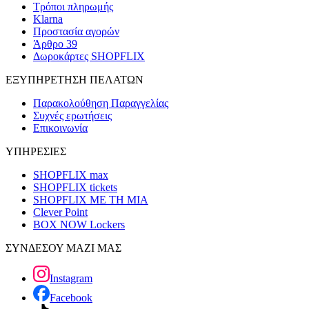
Τρόποι πληρωμής
Klarna
Προστασία αγορών
Άρθρο 39
Δωροκάρτες SHOPFLIX
ΕΞΥΠΗΡΕΤΗΣΗ ΠΕΛΑΤΩΝ
Παρακολούθηση Παραγγελίας
Συχνές ερωτήσεις
Επικοινωνία
ΥΠΗΡΕΣΙΕΣ
SHOPFLIX max
SHOPFLIX tickets
SHOPFLIX ΜΕ ΤΗ ΜΙΑ
Clever Point
BOX NOW Lockers
ΣΥΝΔΕΣΟΥ ΜΑΖΙ ΜΑΣ
Instagram
Facebook