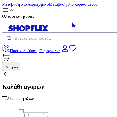
Μετάβαση στο περιεχόμενο
Μετάβαση στο κυρίως μενού
Όλες οι κατηγορίες
Παρακολούθηση Παραγγελίας
Πίσω
Καλάθι αγορών
Αφαίρεση όλων