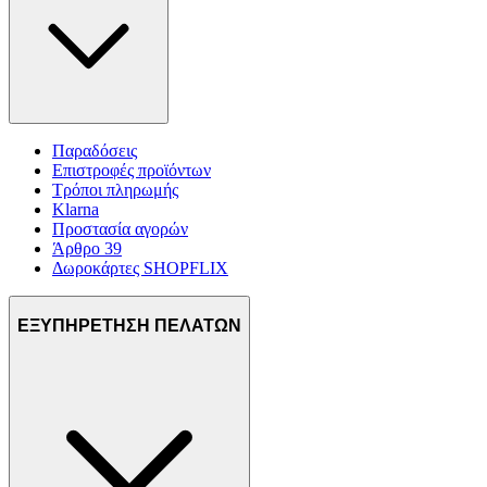
Παραδόσεις
Επιστροφές προϊόντων
Τρόποι πληρωμής
Klarna
Προστασία αγορών
Άρθρο 39
Δωροκάρτες SHOPFLIX
ΕΞΥΠΗΡΕΤΗΣΗ ΠΕΛΑΤΩΝ