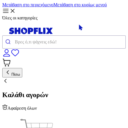
Μετάβαση στο περιεχόμενο
Μετάβαση στο κυρίως μενού
Όλες οι κατηγορίες
Πίσω
Καλάθι αγορών
Αφαίρεση όλων