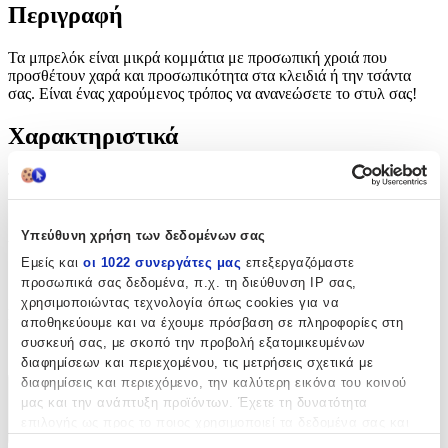
Περιγραφή
Τα μπρελόκ είναι μικρά κομμάτια με προσωπική χροιά που
προσθέτουν χαρά και προσωπικότητα στα κλειδιά ή την τσάντα
σας. Είναι ένας χαρούμενος τρόπος να ανανεώσετε το στυλ σας!
Χαρακτηριστικά
Τύπος
:
Μπρελόκ
Υπεύθυνη χρήση των δεδομένων σας
Υλικό
:
Εμείς και
οι 1022 συνεργάτες μας
επεξεργαζόμαστε
Μεταλλικό
προσωπικά σας δεδομένα, π.χ. τη διεύθυνση IP σας,
χρησιμοποιώντας τεχνολογία όπως cookies για να
Κατασκευαστής
:
αποθηκεύουμε και να έχουμε πρόσβαση σε πληροφορίες στη
συσκευή σας, με σκοπό την προβολή εξατομικευμένων
OEM
διαφημίσεων και περιεχομένου, τις μετρήσεις σχετικά με
διαφημίσεις και περιεχόμενο, την καλύτερη εικόνα του κοινού
Χαρακτηριστικά
μας και την ανάπτυξη προϊόντων. Έχετε τη δυνατότητα
επιλογής ως προς το ποιος χρησιμοποιεί τα δεδομένα σας και
+
για ποιους σκοπούς.