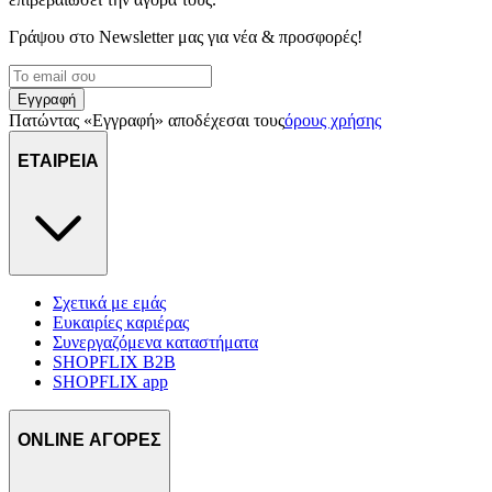
διαφημίσεις και περιεχόμενο, την καλύτερη εικόνα του κοινού
Γράψου στο Νewsletter μας για νέα & προσφορές!
μας και την ανάπτυξη προϊόντων. Επίσης, κοινοποιούμε
πληροφορίες σχετικά με την από μέρους σας χρήση της
τοποθεσίας μας στους συνεργάτες μέσων κοινωνικής
Εγγραφή
δικτύωσης, διαφημίσεων και ανάλυσης.
Πατώντας «Εγγραφή» αποδέχεσαι τους
όρους χρήσης
ΕΤΑΙΡΕΙΑ
Σχετικά με εμάς
Ευκαιρίες καριέρας
Συνεργαζόμενα καταστήματα
SHOPFLIX B2B
SHOPFLIX app
ONLINE ΑΓΟΡΕΣ