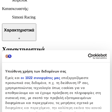
Μπρελόκ
Κατασκευαστής
:
Simoni Racing
Χαρακτηριστικά
+
Χαρακτηριστικά
Τύπος
:
Μπρελόκ
Υπεύθυνη χρήση των δεδομένων σας
Κατασκευαστής
:
Εμείς και
οι 1022 συνεργάτες μας
επεξεργαζόμαστε
προσωπικά σας δεδομένα, π.χ. τη διεύθυνση IP σας,
Simoni Racing
χρησιμοποιώντας τεχνολογία όπως cookies για να
αποθηκεύουμε και να έχουμε πρόσβαση σε πληροφορίες στη
Αξιολογήσεις
συσκευή σας, με σκοπό την προβολή εξατομικευμένων
διαφημίσεων και περιεχομένου, τις μετρήσεις σχετικά με
Προς το παρόν δεν υπάρχουν άλλες αξιολογήσεις. Όταν
διαφημίσεις και περιεχόμενο, την καλύτερη εικόνα του κοινού
προστεθούν, θα εμφανιστούν εδώ.