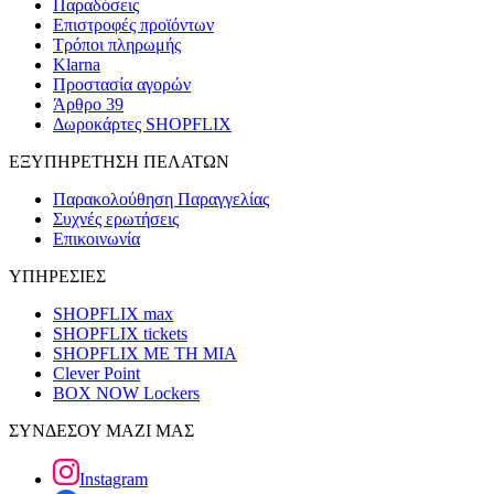
Παραδόσεις
Επιστροφές προϊόντων
Τρόποι πληρωμής
Klarna
Προστασία αγορών
Άρθρο 39
Δωροκάρτες SHOPFLIX
ΕΞΥΠΗΡΕΤΗΣΗ ΠΕΛΑΤΩΝ
Παρακολούθηση Παραγγελίας
Συχνές ερωτήσεις
Επικοινωνία
ΥΠΗΡΕΣΙΕΣ
SHOPFLIX max
SHOPFLIX tickets
SHOPFLIX ΜΕ ΤΗ ΜΙΑ
Clever Point
BOX NOW Lockers
ΣΥΝΔΕΣΟΥ ΜΑΖΙ ΜΑΣ
Instagram