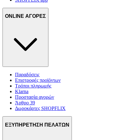
για να αποθηκεύουμε και να έχουμε πρόσβαση σε πληροφορίες
στη συσκευή σας, με σκοπό την προβολή εξατομικευμένων
διαφημίσεων και περιεχομένου, τις μετρήσεις σχετικά με
ONLINE ΑΓΟΡΕΣ
διαφημίσεις και περιεχόμενο, την καλύτερη εικόνα του κοινού
μας και την ανάπτυξη προϊόντων. Επίσης, κοινοποιούμε
πληροφορίες σχετικά με την από μέρους σας χρήση της
τοποθεσίας μας στους συνεργάτες μέσων κοινωνικής
δικτύωσης, διαφημίσεων και ανάλυσης.
Παραδόσεις
Επιστροφές προϊόντων
Τρόποι πληρωμής
Klarna
Προστασία αγορών
Άρθρο 39
Δωροκάρτες SHOPFLIX
ΕΞΥΠΗΡΕΤΗΣΗ ΠΕΛΑΤΩΝ