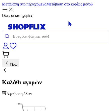
Μετάβαση στο περιεχόμενο
Μετάβαση στο κυρίως μενού
Όλες οι κατηγορίες
Πίσω
Καλάθι αγορών
Αφαίρεση όλων