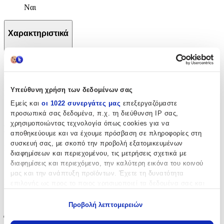
Ναι
Χαρακτηριστικά
+
Χαρακτηριστικά
Υπεύθυνη χρήση των δεδομένων σας
Κατασκευαστής
:
Εμείς και
οι 1022 συνεργάτες μας
επεξεργαζόμαστε
IDP Creations
προσωπικά σας δεδομένα, π.χ. τη διεύθυνση IP σας,
χρησιμοποιώντας τεχνολογία όπως cookies για να
Βασικά Χαρακτηριστικά
αποθηκεύουμε και να έχουμε πρόσβαση σε πληροφορίες στη
συσκευή σας, με σκοπό την προβολή εξατομικευμένων
Σχέδιο
:
διαφημίσεων και περιεχομένου, τις μετρήσεις σχετικά με
διαφημίσεις και περιεχόμενο, την καλύτερη εικόνα του κοινού
Ζωάκια
μας και την ανάπτυξη προϊόντων. Έχετε τη δυνατότητα
Είδος
:
επιλογής ως προς το ποιος χρησιμοποιεί τα δεδομένα σας και
για ποιους σκοπούς.
Τοίχου
Προβολή λεπτομερειών
Εάν μας επιτρέπετε, θα θέλαμε επίσης:
Έξτρα Χαρακτηριστικά