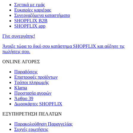
Σχετικά με εμάς
Ευκαιρίες καριέρας
Συνεργαζόμενα καταστήματα
SHOPFLIX B2B
SHOPFLIX app
Γίνε συνεργάτης!
Άνοιξε τώρα το δικό σου κατάστημα SHOPFLIX και αύξησε τις
πωλήσεις σου.
ONLINE ΑΓΟΡΕΣ
Παραδόσεις
Επιστροφές προϊόντων
Τρόποι πληρωμής
Klarna
Προστασία αγορών
Άρθρο 39
Δωροκάρτες SHOPFLIX
ΕΞΥΠΗΡΕΤΗΣΗ ΠΕΛΑΤΩΝ
Παρακολούθηση Παραγγελίας
Συχνές ερωτήσεις