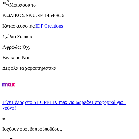
Μοιράσου το
ΚΩΔΙΚΟΣ SKU
:
SF-14540826
Κατασκευαστής
:
IDP Creations
Σχέδιο
:
Ζωάκια
Αφρώδες
:
Όχι
Βινυλίου
:
Ναι
Δες όλα τα χαρακτηριστικά
Γίνε μέλος στο SHOPFLIX max για δωρεάν μεταφορικά για 1
χρόνο!
Ισχύουν όροι & προϋποθέσεις.