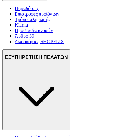
Παραδόσεις
Επιστροφές προϊόντων
Τρόποι πληρωμής
Klarna
Προστασία αγορών
Άρθρο 39
Δωροκάρτες SHOPFLIX
ΕΞΥΠΗΡΕΤΗΣΗ ΠΕΛΑΤΩΝ