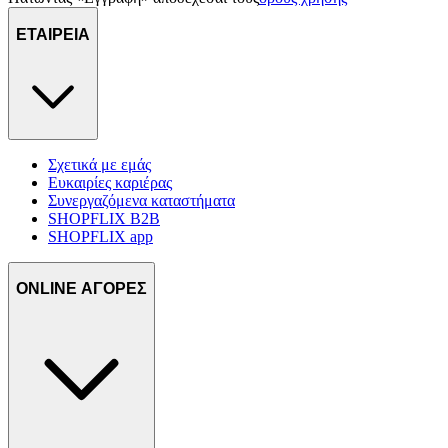
τοποθεσίας μας στους συνεργάτες μέσων κοινωνικής
ΕΤΑΙΡΕΙΑ
δικτύωσης, διαφημίσεων και ανάλυσης.
Σχετικά με εμάς
Ευκαιρίες καριέρας
Συνεργαζόμενα καταστήματα
SHOPFLIX B2B
SHOPFLIX app
ONLINE ΑΓΟΡΕΣ