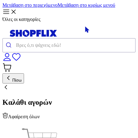
Μετάβαση στο περιεχόμενο
Μετάβαση στο κυρίως μενού
Όλες οι κατηγορίες
Πίσω
Καλάθι αγορών
Αφαίρεση όλων