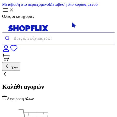
Μετάβαση στο περιεχόμενο
Μετάβαση στο κυρίως μενού
Όλες οι κατηγορίες
Πίσω
Καλάθι αγορών
Αφαίρεση όλων