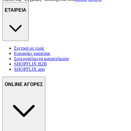
τοποθεσίας μας στους συνεργάτες μέσων κοινωνικής
ΕΤΑΙΡΕΙΑ
δικτύωσης, διαφημίσεων και ανάλυσης.
Σχετικά με εμάς
Ευκαιρίες καριέρας
Συνεργαζόμενα καταστήματα
SHOPFLIX B2B
SHOPFLIX app
ONLINE ΑΓΟΡΕΣ