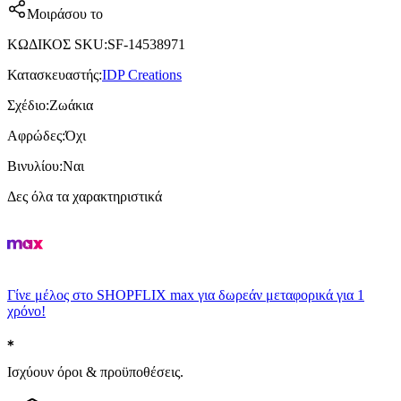
Μοιράσου το
ΚΩΔΙΚΟΣ SKU
:
SF-14538971
Κατασκευαστής
:
IDP Creations
Σχέδιο
:
Ζωάκια
Αφρώδες
:
Όχι
Βινυλίου
:
Ναι
Δες όλα τα χαρακτηριστικά
Γίνε μέλος στο SHOPFLIX max για δωρεάν μεταφορικά για 1
χρόνο!
Ισχύουν όροι & προϋποθέσεις.