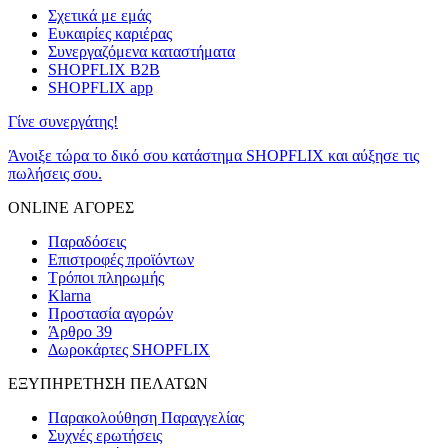
Σχετικά με εμάς
Ευκαιρίες καριέρας
Συνεργαζόμενα καταστήματα
SHOPFLIX B2B
SHOPFLIX app
Γίνε συνεργάτης!
Άνοιξε τώρα το δικό σου κατάστημα SHOPFLIX και αύξησε τις
πωλήσεις σου.
ONLINE ΑΓΟΡΕΣ
Παραδόσεις
Επιστροφές προϊόντων
Τρόποι πληρωμής
Klarna
Προστασία αγορών
Άρθρο 39
Δωροκάρτες SHOPFLIX
ΕΞΥΠΗΡΕΤΗΣΗ ΠΕΛΑΤΩΝ
Παρακολούθηση Παραγγελίας
Συχνές ερωτήσεις