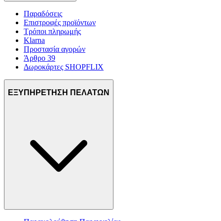
Παραδόσεις
Επιστροφές προϊόντων
Τρόποι πληρωμής
Klarna
Προστασία αγορών
Άρθρο 39
Δωροκάρτες SHOPFLIX
ΕΞΥΠΗΡΕΤΗΣΗ ΠΕΛΑΤΩΝ