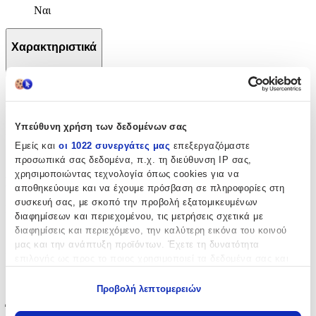
Ναι
Χαρακτηριστικά
+
Χαρακτηριστικά
Υπεύθυνη χρήση των δεδομένων σας
Κατασκευαστής
:
Εμείς και
οι 1022 συνεργάτες μας
επεξεργαζόμαστε
IDP Creations
προσωπικά σας δεδομένα, π.χ. τη διεύθυνση IP σας,
χρησιμοποιώντας τεχνολογία όπως cookies για να
Βασικά Χαρακτηριστικά
αποθηκεύουμε και να έχουμε πρόσβαση σε πληροφορίες στη
συσκευή σας, με σκοπό την προβολή εξατομικευμένων
Σχέδιο
:
διαφημίσεων και περιεχομένου, τις μετρήσεις σχετικά με
διαφημίσεις και περιεχόμενο, την καλύτερη εικόνα του κοινού
Ζωάκια
μας και την ανάπτυξη προϊόντων. Έχετε τη δυνατότητα
Είδος
:
επιλογής ως προς το ποιος χρησιμοποιεί τα δεδομένα σας και
για ποιους σκοπούς.
Τοίχου
Προβολή λεπτομερειών
Εάν μας επιτρέπετε, θα θέλαμε επίσης:
Έξτρα Χαρακτηριστικά