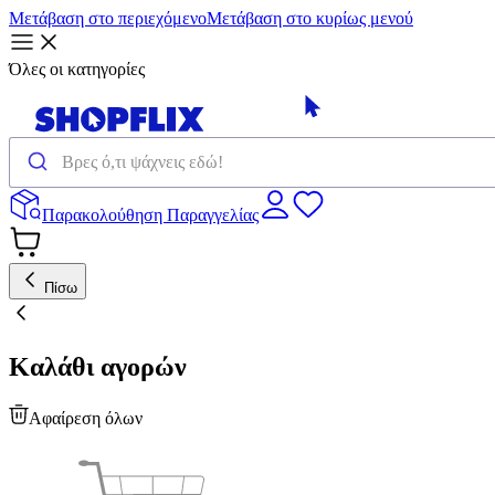
Μετάβαση στο περιεχόμενο
Μετάβαση στο κυρίως μενού
Όλες οι κατηγορίες
Παρακολούθηση Παραγγελίας
Πίσω
Καλάθι αγορών
Αφαίρεση όλων