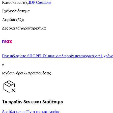
Κατασκευαστής
:
IDP Creations
Σχέδιο
:
Διάστημα
Αφρώδες
:
Όχι
Δες όλα τα χαρακτηριστικά
Γίνε μέλος στο SHOPFLIX max για δωρεάν μεταφορικά για 1 χρόνο
Ισχύουν όροι & προϋποθέσεις.
Το προϊόν δεν ειναι διαθέσιμο
Δες όλα τα προϊόντα της κατηγορίας