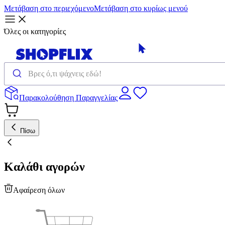
Μετάβαση στο περιεχόμενο
Μετάβαση στο κυρίως μενού
Όλες οι κατηγορίες
Παρακολούθηση Παραγγελίας
Πίσω
Καλάθι αγορών
Αφαίρεση όλων