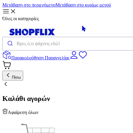
Μετάβαση στο περιεχόμενο
Μετάβαση στο κυρίως μενού
Όλες οι κατηγορίες
Παρακολούθηση Παραγγελίας
Πίσω
Καλάθι αγορών
Αφαίρεση όλων