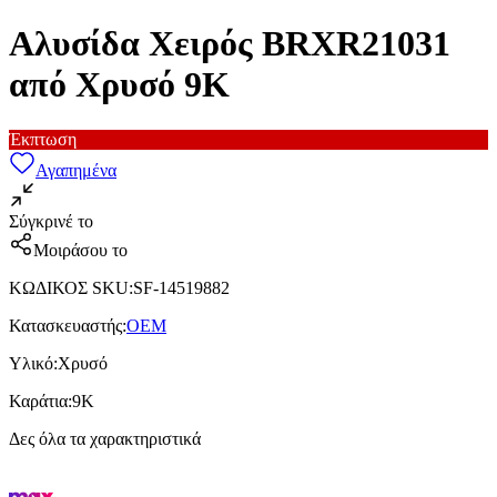
Αλυσίδα Χειρός BRXR21031
από Χρυσό 9Κ
Έκπτωση
Αγαπημένα
Σύγκρινέ το
Μοιράσου το
ΚΩΔΙΚΟΣ SKU
:
SF-14519882
Κατασκευαστής
:
OEM
Υλικό
:
Χρυσό
Καράτια
:
9Κ
Δες όλα τα χαρακτηριστικά