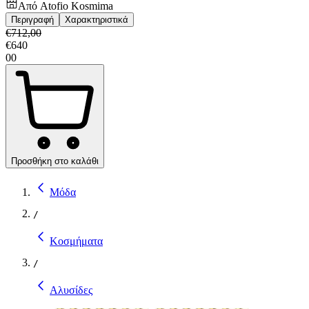
Από
Atofio Kosmima
Περιγραφή
Χαρακτηριστικά
€
712,00
€
640
00
Προσθήκη στο καλάθι
Μόδα
/
Κοσμήματα
/
Αλυσίδες