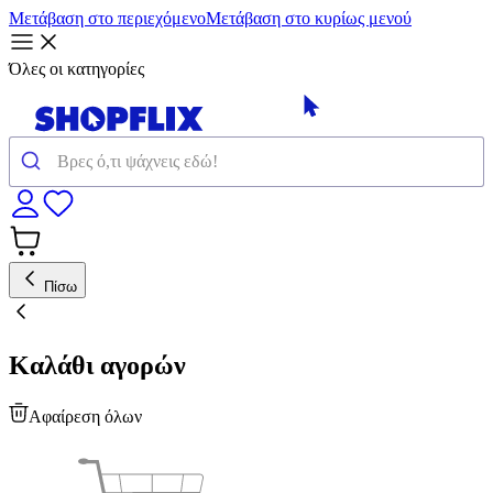
Μετάβαση στο περιεχόμενο
Μετάβαση στο κυρίως μενού
Όλες οι κατηγορίες
Πίσω
Καλάθι αγορών
Αφαίρεση όλων