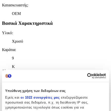
Κατασκευαστής
:
OEM
Βασικά Χαρακτηριστικά
Υλικό
:
Χρυσό
Καράτια
:
9
Κ
Δίχρωμη
:
Όχι
Επιχρυσωμένη
:
Υπεύθυνη χρήση των δεδομένων σας
Όχι
Εμείς και
οι 1022 συνεργάτες μας
επεξεργαζόμαστε
προσωπικά σας δεδομένα, π.χ. τη διεύθυνση IP σας,
Φύλο
:
χρησιμοποιώντας τεχνολογία όπως cookies για να