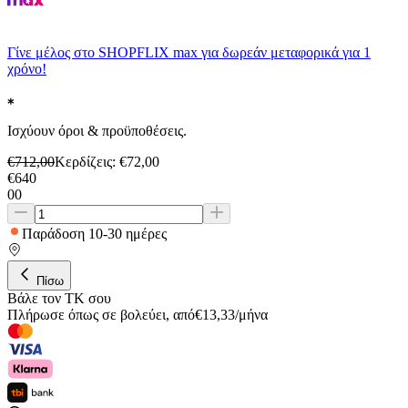
Γίνε μέλος στο SHOPFLIX max για δωρεάν μεταφορικά για 1
χρόνο!
Ισχύουν όροι & προϋποθέσεις.
€
712,00
Κερδίζεις
: €
72,00
€
640
00
Παράδοση 10-30 ημέρες
Πίσω
Βάλε τον ΤΚ σου
Πλήρωσε όπως σε βολεύει
,
από
€
13,33
/
μήνα