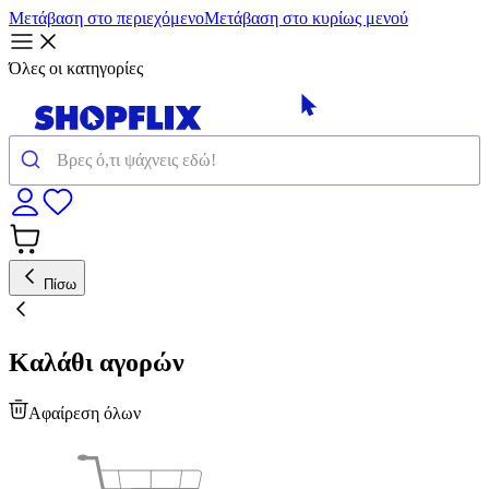
Μετάβαση στο περιεχόμενο
Μετάβαση στο κυρίως μενού
Όλες οι κατηγορίες
Πίσω
Καλάθι αγορών
Αφαίρεση όλων