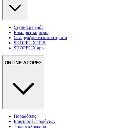
δικτύωσης, διαφημίσεων και ανάλυσης.
Σχετικά με εμάς
Ευκαιρίες καριέρας
Συνεργαζόμενα καταστήματα
SHOPFLIX B2B
SHOPFLIX app
ONLINE ΑΓΟΡΕΣ
Παραδόσεις
Επιστροφές προϊόντων
Τρόποι πληρωμής