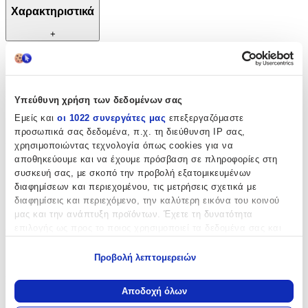
Χαρακτηριστικά
+
Χαρακτηριστικά
Κατασκευαστής
:
Υπεύθυνη χρήση των δεδομένων σας
Feber
Εμείς και
οι 1022 συνεργάτες μας
επεξεργαζόμαστε
προσωπικά σας δεδομένα, π.χ. τη διεύθυνση IP σας,
Χρώμα
:
χρησιμοποιώντας τεχνολογία όπως cookies για να
αποθηκεύουμε και να έχουμε πρόσβαση σε πληροφορίες στη
Καφέ
συσκευή σας, με σκοπό την προβολή εξατομικευμένων
Ζωάκια
:
διαφημίσεων και περιεχομένου, τις μετρήσεις σχετικά με
διαφημίσεις και περιεχόμενο, την καλύτερη εικόνα του κοινού
Ναι
μας και την ανάπτυξη προϊόντων. Έχετε τη δυνατότητα
επιλογής ως προς το ποιος χρησιμοποιεί τα δεδομένα σας και
Υλικό
:
για ποιους σκοπούς.
Πλαστικό
Προβολή λεπτομερειών
Εάν μας επιτρέπετε, θα θέλαμε επίσης:
Ride On
:
Να συλλέξουμε πληροφορίες σχετικά με τη γεωγραφική
Αποδοχή όλων
σας τοποθεσία, οι οποίες μπορεί να είναι ακριβείς σε
Ναι