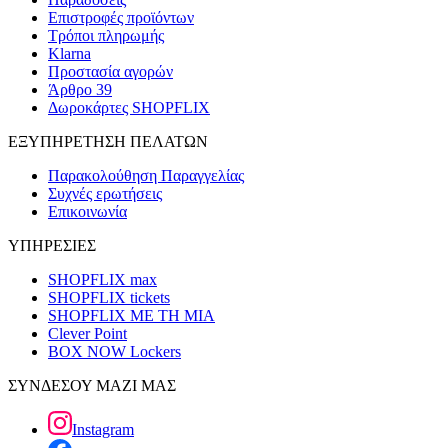
Επιστροφές προϊόντων
Τρόποι πληρωμής
Klarna
Προστασία αγορών
Άρθρο 39
Δωροκάρτες SHOPFLIX
ΕΞΥΠΗΡΕΤΗΣΗ ΠΕΛΑΤΩΝ
Παρακολούθηση Παραγγελίας
Συχνές ερωτήσεις
Επικοινωνία
ΥΠΗΡΕΣΙΕΣ
SHOPFLIX max
SHOPFLIX tickets
SHOPFLIX ΜΕ ΤΗ ΜΙΑ
Clever Point
BOX NOW Lockers
ΣΥΝΔΕΣΟΥ ΜΑΖΙ ΜΑΣ
Instagram