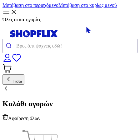
Μετάβαση στο περιεχόμενο
Μετάβαση στο κυρίως μενού
Όλες οι κατηγορίες
Πίσω
Καλάθι αγορών
Αφαίρεση όλων