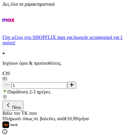
Δες όλα τα χαρακτηριστικά
Γίνε μέλος στο SHOPFLIX max για δωρεάν μεταφορικά για 1
χρόνο!
Ισχύουν όροι & προϋποθέσεις.
€
39
95
Παράδοση 2-3 ημέρες
Πίσω
Βάλε τον ΤΚ σου
Πλήρωσε όπως σε βολεύει
,
από
€
10,99
/
μήνα