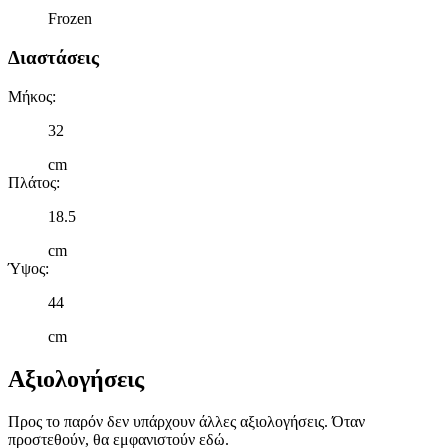
την προβολή εξατομικευμένων διαφημίσεων και περιεχομένου, τις
Frozen
μετρήσεις σχετικά με διαφημίσεις και περιεχόμενο, την καλύτερη
Διαστάσεις
εικόνα του κοινού μας και την ανάπτυξη προϊόντων. Επίσης,
κοινοποιούμε πληροφορίες σχετικά με την από μέρους σας χρήση τ
Μήκος
:
τοποθεσίας μας στους συνεργάτες μέσων κοινωνικής δικτύωσης,
διαφημίσεων και ανάλυσης.
32
cm
Πλάτος
:
18.5
cm
Ύψος
:
44
cm
Αξιολογήσεις
Προς το παρόν δεν υπάρχουν άλλες αξιολογήσεις. Όταν
προστεθούν, θα εμφανιστούν εδώ.