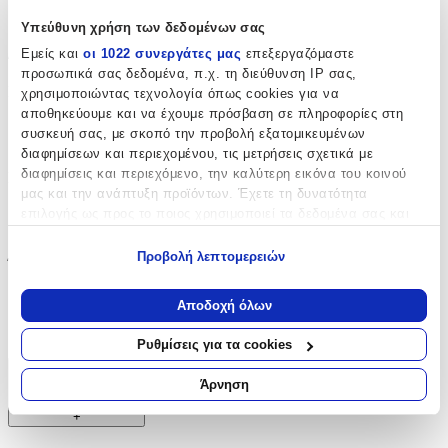
Δημοτικού
Υπεύθυνη χρήση των δεδομένων σας
Διαστάσεις
Εμείς και
οι 1022 συνεργάτες μας
επεξεργαζόμαστε
προσωπικά σας δεδομένα, π.χ. τη διεύθυνση IP σας,
Μήκος
:
χρησιμοποιώντας τεχνολογία όπως cookies για να
αποθηκεύουμε και να έχουμε πρόσβαση σε πληροφορίες στη
34
συσκευή σας, με σκοπό την προβολή εξατομικευμένων
διαφημίσεων και περιεχομένου, τις μετρήσεις σχετικά με
cm
διαφημίσεις και περιεχόμενο, την καλύτερη εικόνα του κοινού
Πλάτος
:
μας και την ανάπτυξη προϊόντων. Έχετε τη δυνατότητα
20
επιλογής ως προς το ποιος χρησιμοποιεί τα δεδομένα σας και
για ποιους σκοπούς.
cm
Προβολή λεπτομερειών
Ύψος
:
Εάν μας επιτρέπετε, θα θέλαμε επίσης:
44
Να συλλέξουμε πληροφορίες σχετικά με τη γεωγραφική
Αποδοχή όλων
σας τοποθεσία, οι οποίες μπορεί να είναι ακριβείς σε
cm
απόσταση μερικών μέτρων
Ρυθμίσεις για τα cookies
Να αναγνωρίσουμε τη συσκευή σας σαρώνοντας ενεργά
για συγκεκριμένα χαρακτηριστικά (δακτυλικό αποτύπωμα)
Χαρακτηριστικά
Άρνηση
Μάθετε περισσότερα σχετικά με τον τρόπο επεξεργασίας των
+
προσωπικών σας δεδομένων και καθορίστε τις προτιμήσεις σας
στην
ενότητα “Λεπτομέρειες”
. Μπορείτε να αλλάξετε ή να