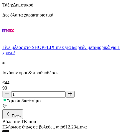
Τάξη
:
Δημοτικού
Δες όλα τα χαρακτηριστικά
Γίνε μέλος στο SHOPFLIX max για δωρεάν μεταφορικά για 1
χρόνο!
Ισχύουν όροι & προϋποθέσεις.
€
44
90
Άμεσα διαθέσιμο
Πίσω
Βάλε τον ΤΚ σου
Πλήρωσε όπως σε βολεύει
,
από
€
12,23
/
μήνα