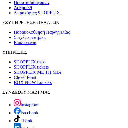
Προστασία αγορών
Άρθρο 39
Δωροκάρτες SHOPFLIX
ΕΞΥΠΗΡΕΤΗΣΗ ΠΕΛΑΤΩΝ
Παρακολούθηση Παραγγελίας
Συχνές ερωτήσεις
Επικοινωνία
ΥΠΗΡΕΣΙΕΣ
SHOPFLIX max
SHOPFLIX tickets
SHOPFLIX ΜΕ ΤΗ ΜΙΑ
Clever Point
BOX NOW Lockers
ΣΥΝΔΕΣΟΥ ΜΑΖΙ ΜΑΣ
Instagram
Facebook
Tiktok