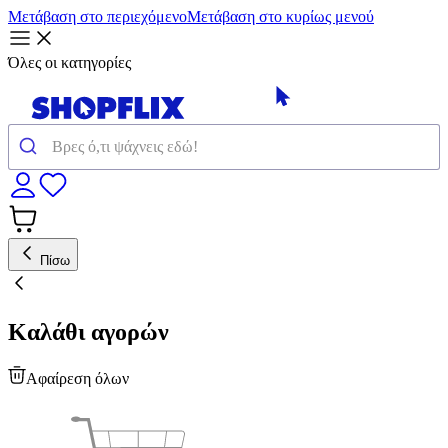
Μετάβαση στο περιεχόμενο
Μετάβαση στο κυρίως μενού
Όλες οι κατηγορίες
Πίσω
Καλάθι αγορών
Αφαίρεση όλων