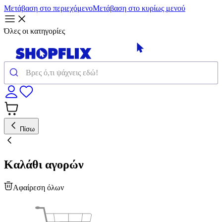
Μετάβαση στο περιεχόμενο
Μετάβαση στο κυρίως μενού
Όλες οι κατηγορίες
Πίσω
Καλάθι αγορών
Αφαίρεση όλων