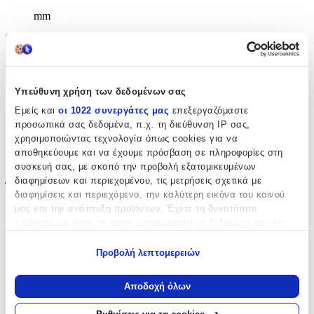
mm
Χαρακτηριστικά
+
Υπεύθυνη χρήση των δεδομένων σας
Χαρακτηριστικά
Εμείς και
οι 1022 συνεργάτες μας
επεξεργαζόμαστε
προσωπικά σας δεδομένα, π.χ. τη διεύθυνση IP σας,
Κατασκευαστής
:
χρησιμοποιώντας τεχνολογία όπως cookies για να
αποθηκεύουμε και να έχουμε πρόσβαση σε πληροφορίες στη
Baby Cloud
συσκευή σας, με σκοπό την προβολή εξατομικευμένων
διαφημίσεων και περιεχομένου, τις μετρήσεις σχετικά με
Έξτρα Χαρακτηριστικά
διαφημίσεις και περιεχόμενο, την καλύτερη εικόνα του κοινού
μας και την ανάπτυξη προϊόντων. Έχετε τη δυνατότητα
με το Μέτρο
:
επιλογής ως προς το ποιος χρησιμοποιεί τα δεδομένα σας και
για ποιους σκοπούς.
Όχι
Προβολή λεπτομερειών
Χαλάκι Δραστηριοτήτων
:
Εάν μας επιτρέπετε, θα θέλαμε επίσης:
Να συλλέξουμε πληροφορίες σχετικά με τη γεωγραφική
Όχι
Αποδοχή όλων
σας τοποθεσία, οι οποίες μπορεί να είναι ακριβείς σε
Ισοθερμικό
:
απόσταση μερικών μέτρων