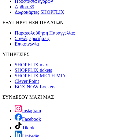
Προστασία αγορών
Άρθρο 39
Δωροκάρτες SHOPFLIX
ΕΞΥΠΗΡΕΤΗΣΗ ΠΕΛΑΤΩΝ
Παρακολούθηση Παραγγελίας
Συχνές ερωτήσεις
Επικοινωνία
ΥΠΗΡΕΣΙΕΣ
SHOPFLIX max
SHOPFLIX tickets
SHOPFLIX ΜΕ ΤΗ ΜΙΑ
Clever Point
BOX NOW Lockers
ΣΥΝΔΕΣΟΥ ΜΑΖΙ ΜΑΣ
Instagram
Facebook
Tiktok
Linkedin