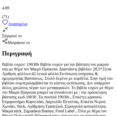
4.89
(
71
)
Αγαπημένα
Σύγκρινέ το
Μοιράσου το
Περιγραφή
Βιβλίο ευχών: 19030b Βιβλίο ευχών για την βάπτιση του μικρού
σας με θέμα τον Μικρό Πρίγκιπα. Διαστάσεις βιβλίου: 28,5*22cm
Αριθμός φύλλων:42 λευκά φύλλα Εκτύπωση ονόματος &
ημερομηνίας Βαπτίσεως. Στυλό δεμένο με κορδέλα. Στην τιμή του
βιβλίου συμπεριλαμβάνεται το κόστος εκτύπωσης. Δεν υπάρχουν
άλλες χρεώσεις πέραν των μεταφορικών. Το βιβλίο ευχών με θέμα
τον Μικρό Πρίγκιπα μπορεί να συνοδευτεί με : την πρόσκληση
βάπτισης κωδ.19030 ,Τα σουπλά 19030s , Ετικέτες κρασιού,
Ευχαριστήριο Καρτελάκι, Δαχτυλίδι Πετσέτας, Ετικέτα Νερού,
Χωνάκι, Stick, Αρίθμηση Τραπεζιού, Στρογγυλά αυτοκόλλητα,
Μικρά stick, Σημαιάκια Banner, Food Label....Όλα με θέμα τον
Μικρό Πρίγκιπα!!! *Παρακαλούμε σημειώστε τα στοιχεία που