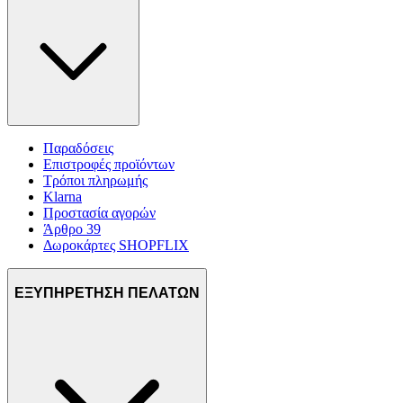
Παραδόσεις
Επιστροφές προϊόντων
Τρόποι πληρωμής
Klarna
Προστασία αγορών
Άρθρο 39
Δωροκάρτες SHOPFLIX
ΕΞΥΠΗΡΕΤΗΣΗ ΠΕΛΑΤΩΝ