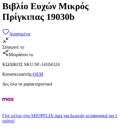
Βιβλίο Ευχών Μικρός
Πρίγκιπας 19030b
Αγαπημένα
Σύγκρινέ το
Μοιράσου το
ΚΩΔΙΚΟΣ SKU
:
SF-14104324
Κατασκευαστής
:
OEM
Δες όλα τα χαρακτηριστικά
Γίνε μέλος στο SHOPFLIX max για δωρεάν μεταφορικά για 1
χρόνο!