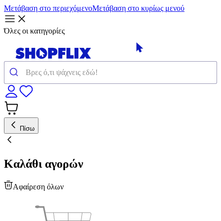
Μετάβαση στο περιεχόμενο
Μετάβαση στο κυρίως μενού
Όλες οι κατηγορίες
Πίσω
Καλάθι αγορών
Αφαίρεση όλων