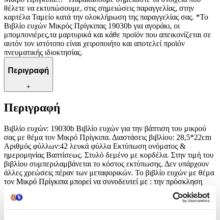
θέλετε να εκτυπώσουμε, στις σημειώσεις παραγγελίας, στην
καρτέλα Ταμείο κατά την ολοκλήρωση της παραγγελίας σας. *Το
Βιβλίο ευχών Μικρός Πρίγκιπας 19030b για αγοράκι, οι
μπομπονιέρες,τα μαρτυρικά και κάθε προϊόν που απεικονίζεται σε
αυτόν τον ιστότοπο είναι χειροποιήτο και αποτελεί προϊόν
πνευματικής ιδιοκτησίας.
Περιγραφή
+
Περιγραφή
Βιβλίο ευχών: 19030b Βιβλίο ευχών για την βάπτιση του μικρού
σας με θέμα τον Μικρό Πρίγκιπα. Διαστάσεις βιβλίου: 28,5*22cm
Αριθμός φύλλων:42 λευκά φύλλα Εκτύπωση ονόματος &
ημερομηνίας Βαπτίσεως. Στυλό δεμένο με κορδέλα. Στην τιμή του
βιβλίου συμπεριλαμβάνεται το κόστος εκτύπωσης. Δεν υπάρχουν
άλλες χρεώσεις πέραν των μεταφορικών. Το βιβλίο ευχών με θέμα
τον Μικρό Πρίγκιπα μπορεί να συνοδευτεί με : την πρόσκληση
βάπτισης κωδ.19030 ,Τα σουπλά 19030s , Ετικέτες κρασιού,
Ευχαριστήριο Καρτελάκι, Δαχτυλίδι Πετσέτας, Ετικέτα Νερού,
Χωνάκι, Stick, Αρίθμηση Τραπεζιού, Στρογγυλά αυτοκόλλητα,
Μικρά stick, Σημαιάκια Banner, Food Label....Όλα με θέμα τον