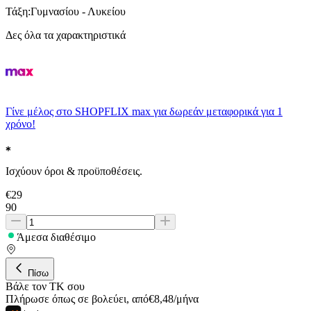
Τάξη
:
Γυμνασίου - Λυκείου
Δες όλα τα χαρακτηριστικά
Γίνε μέλος στο SHOPFLIX max για δωρεάν μεταφορικά για 1
χρόνο!
Ισχύουν όροι & προϋποθέσεις.
€
29
90
Άμεσα διαθέσιμο
Πίσω
Βάλε τον ΤΚ σου
Πλήρωσε όπως σε βολεύει
,
από
€
8,48
/
μήνα