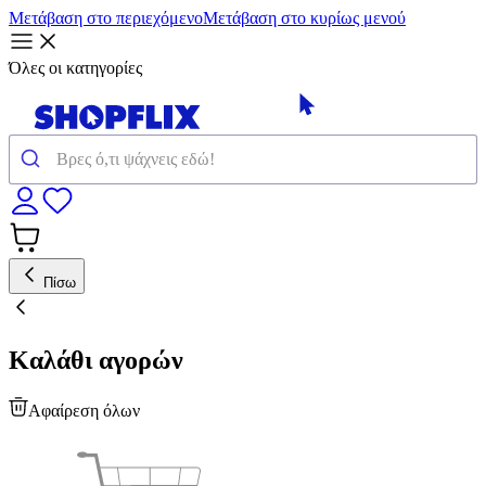
Μετάβαση στο περιεχόμενο
Μετάβαση στο κυρίως μενού
Όλες οι κατηγορίες
Πίσω
Καλάθι αγορών
Αφαίρεση όλων