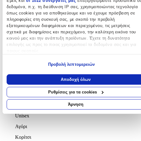
Εμείς και
οι 1022 συνεργάτες μας
επεξεργαζόμαστε προσωπικά σ
δεδομένα, π.χ. τη διεύθυνση IP σας, χρησιμοποιώντας τεχνολογία
Χαρακτηριστικά
όπως cookies για να αποθηκεύουμε και να έχουμε πρόσβαση σε
πληροφορίες στη συσκευή σας, με σκοπό την προβολή
+
εξατομικευμένων διαφημίσεων και περιεχομένου, τις μετρήσεις
σχετικά με διαφημίσεις και περιεχόμενο, την καλύτερη εικόνα του
Χαρακτηριστικά
κοινού μας και την ανάπτυξη προϊόντων. Έχετε τη δυνατότητα
επιλογής ως προς το ποιος χρησιμοποιεί τα δεδομένα σας και για
Κατασκευαστής
:
ποιους σκοπούς.
Maui & Sons
Εάν μας επιτρέπετε, θα θέλαμε επίσης:
Προβολή λεπτομερειών
Βασικά Χαρακτηριστικά
Να συλλέξουμε πληροφορίες σχετικά με τη γεωγραφική σας
τοποθεσία, οι οποίες μπορεί να είναι ακριβείς σε απόσταση
Αποδοχή όλων
μερικών μέτρων
Χρώμα
:
Να αναγνωρίσουμε τη συσκευή σας σαρώνοντας ενεργά για
Ρυθμίσεις για τα cookies
Γαλάζιο
συγκεκριμένα χαρακτηριστικά (δακτυλικό αποτύπωμα)
Μάθετε περισσότερα σχετικά με τον τρόπο επεξεργασίας των
Άρνηση
Φύλο
:
προσωπικών σας δεδομένων και καθορίστε τις προτιμήσεις σας στη
Unisex
ενότητα “Λεπτομέρειες”
. Μπορείτε να αλλάξετε ή να ανακαλέσετ
τη συγκατάθεσή σας ανά πάσα στιγμή από τη Δήλωση Cookies.
Αγόρι
Χρησιμοποιούμε cookies ώστε η τοποθεσία μας να λειτουργεί σωστ
Κορίτσι
να εξατομικεύουμε περιεχόμενο και διαφημίσεις, να παρέχουμε