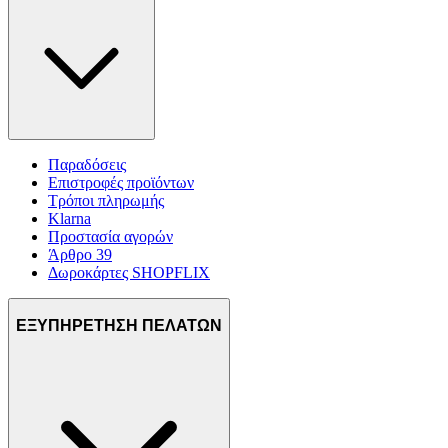
Παραδόσεις
Επιστροφές προϊόντων
Τρόποι πληρωμής
Klarna
Προστασία αγορών
Άρθρο 39
Δωροκάρτες SHOPFLIX
ΕΞΥΠΗΡΕΤΗΣΗ ΠΕΛΑΤΩΝ