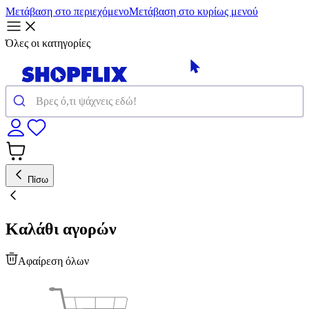
Μετάβαση στο περιεχόμενο
Μετάβαση στο κυρίως μενού
Όλες οι κατηγορίες
Πίσω
Καλάθι αγορών
Αφαίρεση όλων