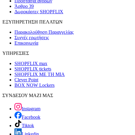
Προστασία αγορών
Άρθρο 39
Δωροκάρτες SHOPFLIX
ΕΞΥΠΗΡΕΤΗΣΗ ΠΕΛΑΤΩΝ
Παρακολούθηση Παραγγελίας
Συχνές ερωτήσεις
Επικοινωνία
ΥΠΗΡΕΣΙΕΣ
SHOPFLIX max
SHOPFLIX tickets
SHOPFLIX ΜΕ ΤΗ ΜΙΑ
Clever Point
BOX NOW Lockers
ΣΥΝΔΕΣΟΥ ΜΑΖΙ ΜΑΣ
Instagram
Facebook
Tiktok
Linkedin