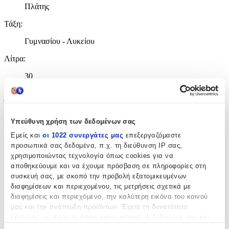
Πλάτης
Τάξη
:
Γυμνασίου - Λυκείου
Λίτρα
:
30
lt
Έξτρα
:
Ανατομική Πλάτη
Υπεύθυνη χρήση των δεδομένων σας
Εμείς και
οι 1022 συνεργάτες μας
επεξεργαζόμαστε
Διαστάσεις
προσωπικά σας δεδομένα, π.χ. τη διεύθυνση IP σας,
χρησιμοποιώντας τεχνολογία όπως cookies για να
Μήκος
:
αποθηκεύουμε και να έχουμε πρόσβαση σε πληροφορίες στη
συσκευή σας, με σκοπό την προβολή εξατομικευμένων
31
διαφημίσεων και περιεχομένου, τις μετρήσεις σχετικά με
cm
διαφημίσεις και περιεχόμενο, την καλύτερη εικόνα του κοινού
Πλάτος
:
μας και την ανάπτυξη προϊόντων. Έχετε τη δυνατότητα
επιλογής ως προς το ποιος χρησιμοποιεί τα δεδομένα σας και
20
για ποιους σκοπούς.