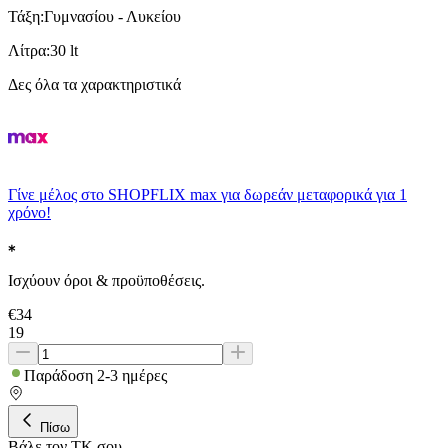
Τάξη
:
Γυμνασίου - Λυκείου
Λίτρα
:
30 lt
Δες όλα τα χαρακτηριστικά
Γίνε μέλος στο SHOPFLIX max για δωρεάν μεταφορικά για 1
χρόνο!
Ισχύουν όροι & προϋποθέσεις.
€
34
19
Παράδοση 2-3 ημέρες
Πίσω
Βάλε τον ΤΚ σου