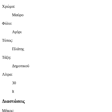
Χρώμα
:
Μαύρο
Φύλο
:
Αγόρι
Τύπος
:
Πλάτης
Τάξη
:
Δημοτικού
Λίτρα
:
30
lt
Διαστάσεις
Μήκος
: