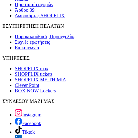
Προστασία αγορών
Άρθρο 39
Δωροκάρτες SHOPFLIX
ΕΞΥΠΗΡΕΤΗΣΗ ΠΕΛΑΤΩΝ
Παρακολούθηση Παραγγελίας
Συχνές ερωτήσεις
Επικοινωνία
ΥΠΗΡΕΣΙΕΣ
SHOPFLIX max
SHOPFLIX tickets
SHOPFLIX ΜΕ ΤΗ ΜΙΑ
Clever Point
BOX NOW Lockers
ΣΥΝΔΕΣΟΥ ΜΑΖΙ ΜΑΣ
Instagram
Facebook
Tiktok