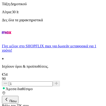
Τάξη
:
Δημοτικού
Λίτρα
:
30 lt
Δες όλα τα χαρακτηριστικά
Γίνε μέλος στο SHOPFLIX max για δωρεάν μεταφορικά για 1
χρόνο!
Ισχύουν όροι & προϋποθέσεις.
€
54
90
Άμεσα διαθέσιμο
Πίσω
Βάλε τον ΤΚ σου