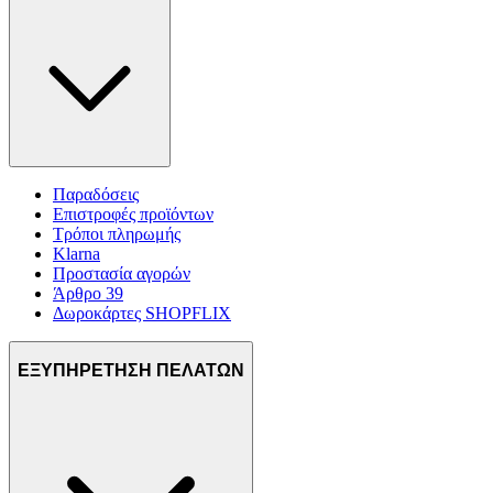
Παραδόσεις
Επιστροφές προϊόντων
Τρόποι πληρωμής
Klarna
Προστασία αγορών
Άρθρο 39
Δωροκάρτες SHOPFLIX
ΕΞΥΠΗΡΕΤΗΣΗ ΠΕΛΑΤΩΝ