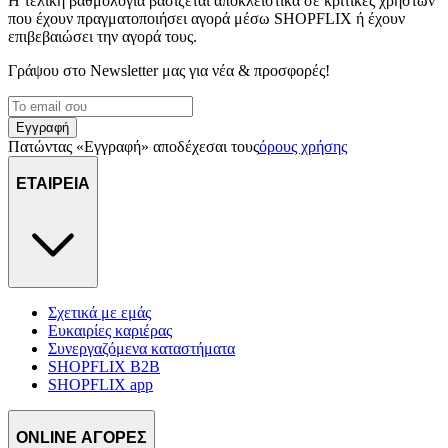
Η τελική βαθμολογία βασίζεται αποκλειστικά σε κριτικές χρηστών
μέρους σας χρήση της τοποθεσίας μας στους συνεργάτες μέσων κοι
που έχουν πραγματοποιήσει αγορά μέσω SHOPFLIX ή έχουν
διαφημίσεων και ανάλυσης.
επιβεβαιώσει την αγορά τους.
Γράψου στο Νewsletter μας για νέα & προσφορές!
Εγγραφή
Πατώντας «Εγγραφή» αποδέχεσαι τους
όρους χρήσης
ΕΤΑΙΡΕΙΑ
Σχετικά με εμάς
Ευκαιρίες καριέρας
Συνεργαζόμενα καταστήματα
SHOPFLIX B2B
SHOPFLIX app
ONLINE ΑΓΟΡΕΣ