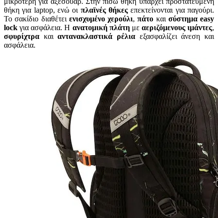
μικρότερη για αξεσουάρ. Στην πίσω θήκη υπάρχει προστατευμένη
θήκη για laptop, ενώ οι
πλαϊνές θήκες
επεκτείνονται για παγούρι.
Το σακίδιο διαθέτει
ενισχυμένο χερούλι
,
πάτο
και
σύστημα easy
lock
για ασφάλεια. Η
ανατομική πλάτη
με
αεριζόμενους ιμάντες
,
σφυρίχτρα
και
αντανακλαστικά ρέλια
εξασφαλίζει άνεση και
ασφάλεια.