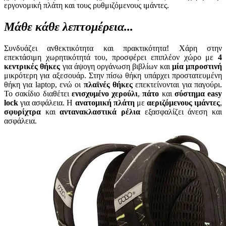
εργονομική πλάτη και τους ρυθμιζόμενους ιμάντες.
Μάθε κάθε λεπτομέρεια...
Συνδυάζει ανθεκτικότητα και πρακτικότητα! Χάρη στην
επεκτάσιμη χωρητικότητά του, προσφέρει επιπλέον χώρο με
4
κεντρικές θήκες
για άψογη οργάνωση βιβλίων και
μία μπροστινή
μικρότερη για αξεσουάρ. Στην πίσω θήκη υπάρχει προστατευμένη
θήκη για laptop, ενώ οι
πλαϊνές θήκες
επεκτείνονται για παγούρι.
Το σακίδιο διαθέτει
ενισχυμένο χερούλι
,
πάτο
και
σύστημα easy
lock
για ασφάλεια. Η
ανατομική πλάτη
με
αεριζόμενους ιμάντες
,
σφυρίχτρα
και
αντανακλαστικά ρέλια
εξασφαλίζει άνεση και
ασφάλεια.