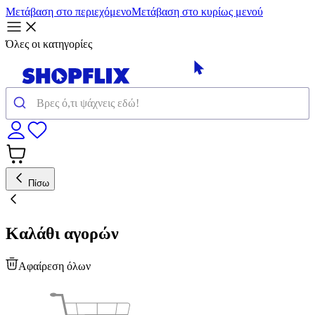
Μετάβαση στο περιεχόμενο
Μετάβαση στο κυρίως μενού
Όλες οι κατηγορίες
Πίσω
Καλάθι αγορών
Αφαίρεση όλων