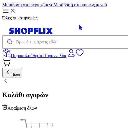
Μετάβαση στο περιεχόμενο
Μετάβαση στο κυρίως μενού
Όλες οι κατηγορίες
Παρακολούθηση Παραγγελίας
Πίσω
Καλάθι αγορών
Αφαίρεση όλων