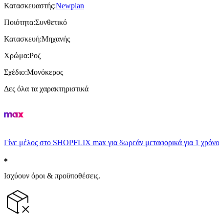
Κατασκευαστής
:
Newplan
Ποιότητα
:
Συνθετικό
Κατασκευή
:
Μηχανής
Χρώμα
:
Ροζ
Σχέδιο
:
Μονόκερος
Δες όλα τα χαρακτηριστικά
Γίνε μέλος στο SHOPFLIX max για δωρεάν μεταφορικά για 1 χρόνο
Ισχύουν όροι & προϋποθέσεις.