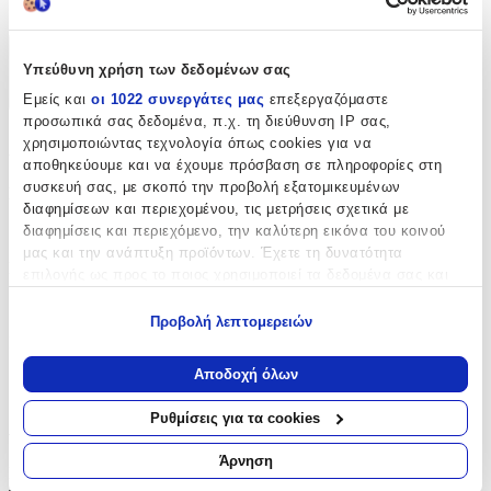
9781398712591
Χαρακτηριστικά
Υπεύθυνη χρήση των δεδομένων σας
Εμείς και
οι 1022 συνεργάτες μας
επεξεργαζόμαστε
+
προσωπικά σας δεδομένα, π.χ. τη διεύθυνση IP σας,
Χαρακτηριστικά
χρησιμοποιώντας τεχνολογία όπως cookies για να
αποθηκεύουμε και να έχουμε πρόσβαση σε πληροφορίες στη
συσκευή σας, με σκοπό την προβολή εξατομικευμένων
Συγγραφέας
:
διαφημίσεων και περιεχομένου, τις μετρήσεις σχετικά με
Ian Rankin
διαφημίσεις και περιεχόμενο, την καλύτερη εικόνα του κοινού
μας και την ανάπτυξη προϊόντων. Έχετε τη δυνατότητα
Εκδότης
:
επιλογής ως προς το ποιος χρησιμοποιεί τα δεδομένα σας και
για ποιους σκοπούς.
Orion Publishing
Προβολή λεπτομερειών
Εάν μας επιτρέπετε, θα θέλαμε επίσης:
ISBN
:
Να συλλέξουμε πληροφορίες σχετικά με τη γεωγραφική
Αποδοχή όλων
9781398712591
σας τοποθεσία, οι οποίες μπορεί να είναι ακριβείς σε
απόσταση μερικών μέτρων
Ρυθμίσεις για τα cookies
Αξιολογήσεις
Να αναγνωρίσουμε τη συσκευή σας σαρώνοντας ενεργά
για συγκεκριμένα χαρακτηριστικά (δακτυλικό αποτύπωμα)
Άρνηση
Προς το παρόν δεν υπάρχουν άλλες αξιολογήσεις. Όταν
Μάθετε περισσότερα σχετικά με τον τρόπο επεξεργασίας των