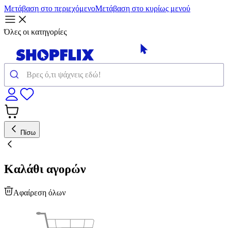
Μετάβαση στο περιεχόμενο
Μετάβαση στο κυρίως μενού
Όλες οι κατηγορίες
Πίσω
Καλάθι αγορών
Αφαίρεση όλων