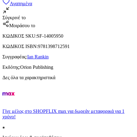
Αγαπημένα
Σύγκρινέ το
Μοιράσου το
ΚΩΔΙΚΟΣ SKU
:
SF-14005950
ΚΩΔΙΚΟΣ ISBN
:
9781398712591
Συγγραφέας
:
Ian Rankin
Εκδότης
:
Orion Publishing
Δες όλα τα χαρακτηριστικά
Γίνε μέλος στο SHOPFLIX max για δωρεάν μεταφορικά για 1
χρόνο!