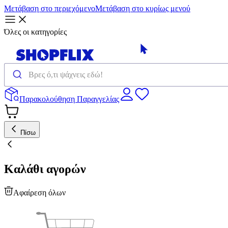
Μετάβαση στο περιεχόμενο
Μετάβαση στο κυρίως μενού
Όλες οι κατηγορίες
Παρακολούθηση Παραγγελίας
Πίσω
Καλάθι αγορών
Αφαίρεση όλων