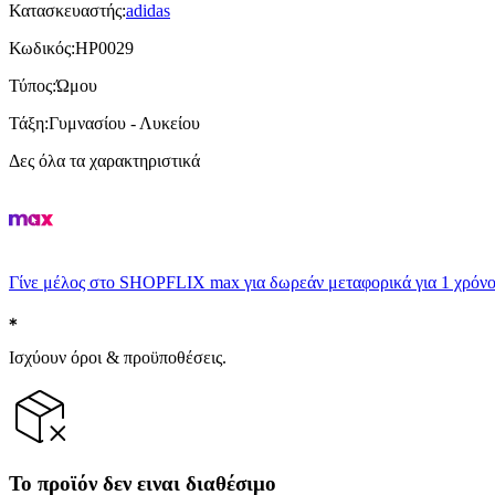
Κατασκευαστής
:
adidas
Κωδικός
:
HP0029
Τύπος
:
Ώμου
Τάξη
:
Γυμνασίου - Λυκείου
Δες όλα τα χαρακτηριστικά
Γίνε μέλος στο SHOPFLIX max για δωρεάν μεταφορικά για 1 χρόνο
Ισχύουν όροι & προϋποθέσεις.
Το προϊόν δεν ειναι διαθέσιμο