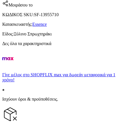
Μοιράσου το
ΚΩΔΙΚΟΣ SKU
:
SF-13955710
Κατασκευαστής
:
Essence
Είδος
:
Ξύλινο Σπρωχτηράκι
Δες όλα τα χαρακτηριστικά
Γίνε μέλος στο SHOPFLIX max για δωρεάν μεταφορικά για 1
χρόνο!
Ισχύουν όροι & προϋποθέσεις.