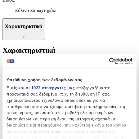
Ξύλινο Σπρωχτηράκι
Χαρακτηριστικά
+
Χαρακτηριστικά
Κατασκευαστής
:
Essence
Υπεύθυνη χρήση των δεδομένων σας
Είδος
:
Εμείς και
οι 1022 συνεργάτες μας
επεξεργαζόμαστε
προσωπικά σας δεδομένα, π.χ. τη διεύθυνση IP σας,
Ξύλινο Σπρωχτηράκι
χρησιμοποιώντας τεχνολογία όπως cookies για να
Αξιολογήσεις
αποθηκεύουμε και να έχουμε πρόσβαση σε πληροφορίες στη
συσκευή σας, με σκοπό την προβολή εξατομικευμένων
διαφημίσεων και περιεχομένου, τις μετρήσεις σχετικά με
Προς το παρόν δεν υπάρχουν άλλες αξιολογήσεις. Όταν
διαφημίσεις και περιεχόμενο, την καλύτερη εικόνα του κοινού
προστεθούν, θα εμφανιστούν εδώ.
μας και την ανάπτυξη προϊόντων. Έχετε τη δυνατότητα
επιλογής ως προς το ποιος χρησιμοποιεί τα δεδομένα σας και