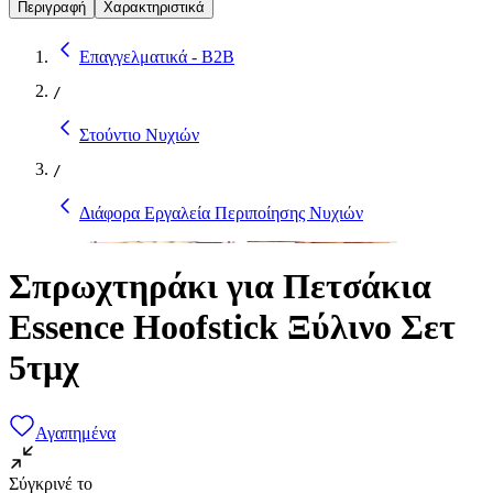
Περιγραφή
Χαρακτηριστικά
Επαγγελματικά - B2B
/
Στούντιο Νυχιών
/
Διάφορα Εργαλεία Περιποίησης Νυχιών
Σπρωχτηράκι για Πετσάκια
Essence Hoofstick Ξύλινο Σετ
5τμχ
Αγαπημένα
Σύγκρινέ το