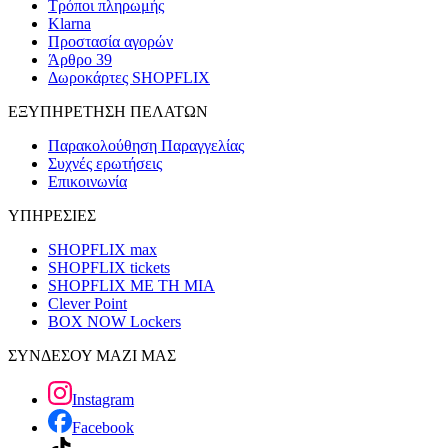
Τρόποι πληρωμής
Klarna
Προστασία αγορών
Άρθρο 39
Δωροκάρτες SHOPFLIX
ΕΞΥΠΗΡΕΤΗΣΗ ΠΕΛΑΤΩΝ
Παρακολούθηση Παραγγελίας
Συχνές ερωτήσεις
Επικοινωνία
ΥΠΗΡΕΣΙΕΣ
SHOPFLIX max
SHOPFLIX tickets
SHOPFLIX ΜΕ ΤΗ ΜΙΑ
Clever Point
BOX NOW Lockers
ΣΥΝΔΕΣΟΥ ΜΑΖΙ ΜΑΣ
Instagram
Facebook