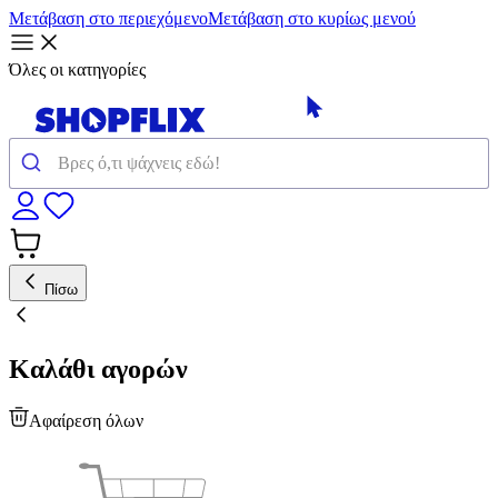
Μετάβαση στο περιεχόμενο
Μετάβαση στο κυρίως μενού
Όλες οι κατηγορίες
Πίσω
Καλάθι αγορών
Αφαίρεση όλων