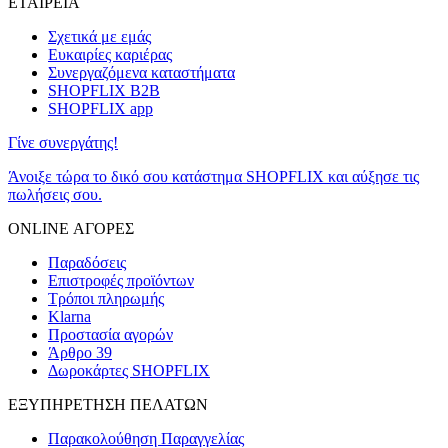
ΕΤΑΙΡΕΙΑ
Σχετικά με εμάς
Ευκαιρίες καριέρας
Συνεργαζόμενα καταστήματα
SHOPFLIX B2B
SHOPFLIX app
Γίνε συνεργάτης!
Άνοιξε τώρα το δικό σου κατάστημα SHOPFLIX και αύξησε τις
πωλήσεις σου.
ONLINE ΑΓΟΡΕΣ
Παραδόσεις
Επιστροφές προϊόντων
Τρόποι πληρωμής
Klarna
Προστασία αγορών
Άρθρο 39
Δωροκάρτες SHOPFLIX
ΕΞΥΠΗΡΕΤΗΣΗ ΠΕΛΑΤΩΝ
Παρακολούθηση Παραγγελίας