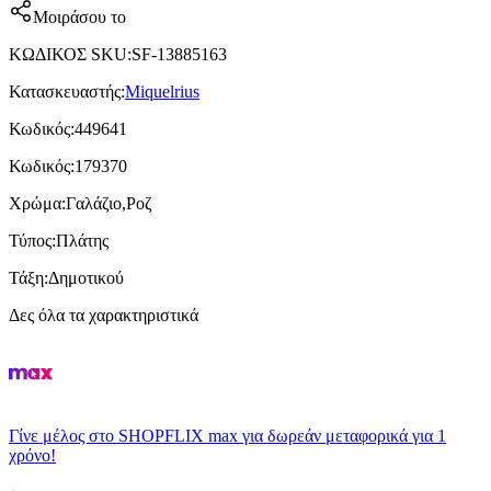
Μοιράσου το
ΚΩΔΙΚΟΣ SKU
:
SF-13885163
Κατασκευαστής
:
Miquelrius
Κωδικός
:
449641
Κωδικός
:
179370
Χρώμα
:
Γαλάζιο,Ροζ
Τύπος
:
Πλάτης
Τάξη
:
Δημοτικού
Δες όλα τα χαρακτηριστικά
Γίνε μέλος στο SHOPFLIX max για δωρεάν μεταφορικά για 1
χρόνο!