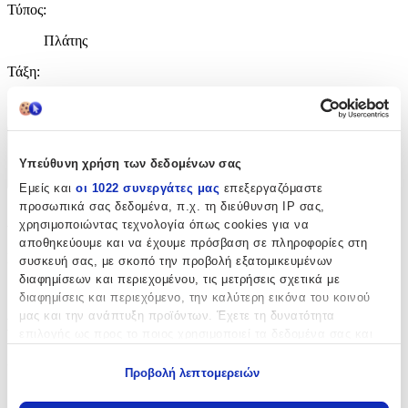
Τύπος
:
Πλάτης
Τάξη
:
Δημοτικού
Χαρακτηριστικά
Υπεύθυνη χρήση των δεδομένων σας
+
Εμείς και
οι 1022 συνεργάτες μας
επεξεργαζόμαστε
προσωπικά σας δεδομένα, π.χ. τη διεύθυνση IP σας,
Χαρακτηριστικά
χρησιμοποιώντας τεχνολογία όπως cookies για να
αποθηκεύουμε και να έχουμε πρόσβαση σε πληροφορίες στη
Κατασκευαστής
:
συσκευή σας, με σκοπό την προβολή εξατομικευμένων
διαφημίσεων και περιεχομένου, τις μετρήσεις σχετικά με
Miquelrius
διαφημίσεις και περιεχόμενο, την καλύτερη εικόνα του κοινού
μας και την ανάπτυξη προϊόντων. Έχετε τη δυνατότητα
Βασικά Χαρακτηριστικά
επιλογής ως προς το ποιος χρησιμοποιεί τα δεδομένα σας και
για ποιους σκοπούς.
Χρώμα
:
Προβολή λεπτομερειών
Εάν μας επιτρέπετε, θα θέλαμε επίσης:
Γαλάζιο