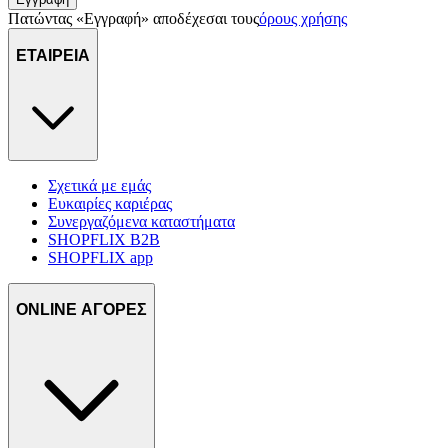
τοποθεσίας μας στους συνεργάτες μέσων κοινωνικής
Πατώντας «Εγγραφή» αποδέχεσαι τους
όρους χρήσης
δικτύωσης, διαφημίσεων και ανάλυσης.
ΕΤΑΙΡΕΙΑ
Σχετικά με εμάς
Ευκαιρίες καριέρας
Συνεργαζόμενα καταστήματα
SHOPFLIX B2B
SHOPFLIX app
ONLINE ΑΓΟΡΕΣ