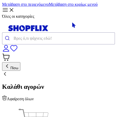
Μετάβαση στο περιεχόμενο
Μετάβαση στο κυρίως μενού
Όλες οι κατηγορίες
Πίσω
Καλάθι αγορών
Αφαίρεση όλων