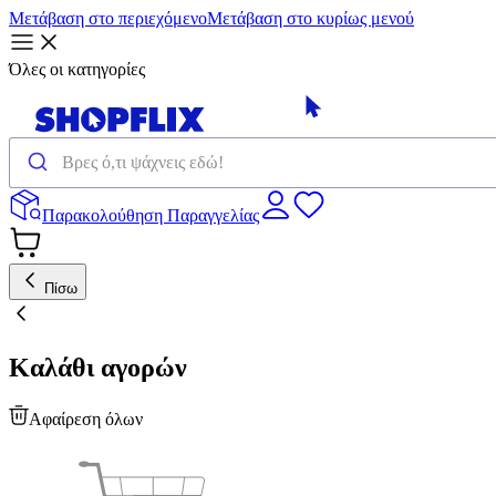
Μετάβαση στο περιεχόμενο
Μετάβαση στο κυρίως μενού
Όλες οι κατηγορίες
Παρακολούθηση Παραγγελίας
Πίσω
Καλάθι αγορών
Αφαίρεση όλων