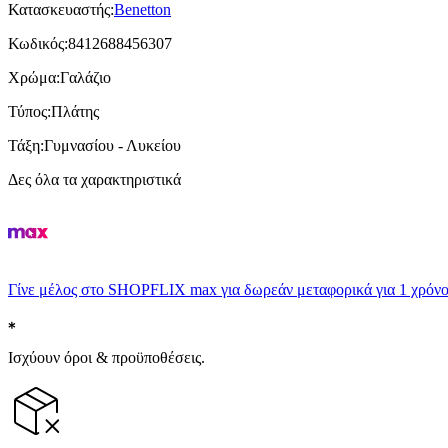
Κατασκευαστής
:
Benetton
Κωδικός
:
8412688456307
Χρώμα
:
Γαλάζιο
Τύπος
:
Πλάτης
Τάξη
:
Γυμνασίου - Λυκείου
Δες όλα τα χαρακτηριστικά
Γίνε μέλος στο SHOPFLIX max για δωρεάν μεταφορικά για 1 χρόνο
Ισχύουν όροι & προϋποθέσεις.